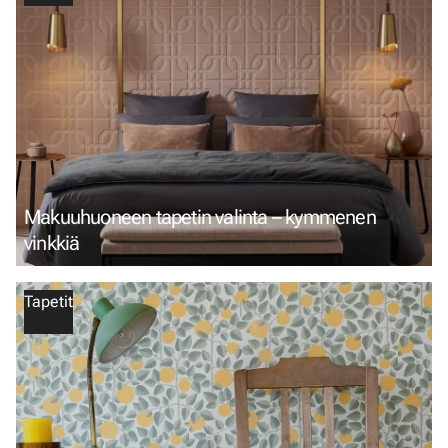
Makuuhuoneen tapetin valinta – kymmenen
vinkkiä
Tapetit