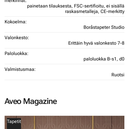
merkinnät:
painetaan tilauksesta,
FSC-sertifioitu,
ei sisällä
raskasmetalleja,
CE-merkitty
Kokoelma:
Boråstapeter Studio
Valonkesto:
Erittäin hyvä valonkesto 7-8
Paloluokka:
paloluokka B-s1, d0
Valmistusmaa:
Ruotsi
Aveo Magazine
Tapetit