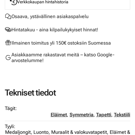
Verkkokaupan hintahistoria
Osaava, ystävällinen asiakaspalvelu
Hintatakuu - aina kilpailukykyiset hinnat!
Ilmainen toimitus yli 150€ ostoksiin Suomessa
Asiakkaamme rakastavat meitä – katso Google-
arvostelumme!
Tekniset tiedot
Tägit:
Eläimet
,
Symmetria
,
Tapetti
,
Tekstiili
Tyyli:
Medaljongit,
Luonto,
Muraalit & valokuvatapetit,
Eläimet &