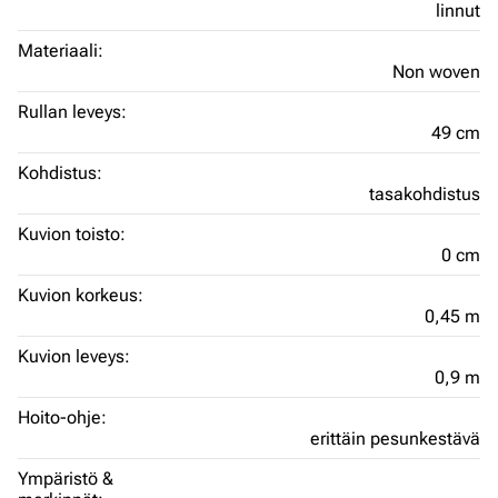
linnut
Materiaali:
Non woven
Rullan leveys:
49 cm
Kohdistus:
tasakohdistus
Kuvion toisto:
0 cm
Kuvion korkeus:
0,45 m
Kuvion leveys:
0,9 m
Hoito-ohje:
erittäin pesunkestävä
Ympäristö &