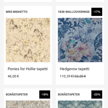
MRS MIGHETTO
1838 WALLCOVERINGS
-17%
Ponies for Hollie tapetti
Hedgerow tapetti
46,00 €
110,39 €
133,00 €
BORÅSTAPETER
-18%
BORÅSTAPETER
-25%