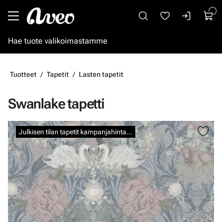
Siirry pääsisältöön
Tuotteet
Tapetit
Lasten tapetit
Swanlake tapetti
Ohita kuvat
Julkisen tilan tapetit kampanjahintaan