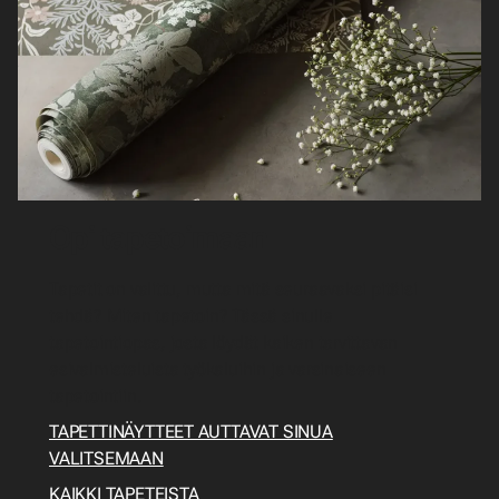
Opi tapetoimaan
Tapetit on valittu, mutta mitä seuraavaksi pitäisi
tehdä? Miten tapetoin? Tässä sinulle
tapetointiopas, josta löydät kaiken tarvittavan
esivalmisteluista työkaluihin ja varsinaiseen
tapetointiin.
TAPETTINÄYTTEET AUTTAVAT SINUA
VALITSEMAAN
KAIKKI TAPETEISTA