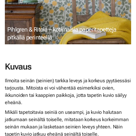
Pihlgren & Ritola – kotimaisia paperitapetteja
pitkällä perinteellä
Kuvaus
Ilmoita seinän (seinien) tarkka leveys ja korkeus pyytäessäsi
tarjousta. Mitoista ei voi vähentää esimerkiksi ovien,
ikkunoiden tai kaappien paikkoja, jotta tapetin kuvio säilyy
eheänä.
Mikäli tapetoitavia seiniä on useampi, ja kuvio halutaan
jatkumaan seinältä toiselle, mitataan korkeus korkeimman
seinän mukaan ja lasketaan seinien leveys yhteen. Näin
tapetin kuvio jatkuu eheänä seinältä toiselle.