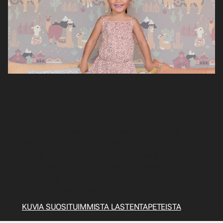
Ihanat tapetit
lastenhuoneeseen
Lasten huoneessa tapetit voivat olla hauskoja,
värikkäitä ja mielikuvituksellisia. Jotkut tapetit
sopivat parhaiten kun lapset ovat pieniä, toiset
sopivat paremmin kun lapset ovat vähän
vanhempia. Löytyy myös paljon tapetteja jotka
sopivat kaikenikäisille.
KUVIA SUOSITUIMMISTA LASTENTAPETEISTA