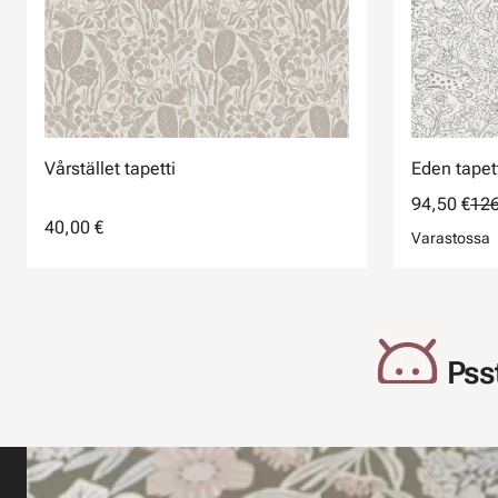
Vårstället tapetti
Eden tapet
94,50 €
126
40,00 €
Varastossa
Psst