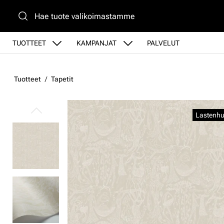
Siirry pääsisältöön
TUOTTEET
KAMPANJAT
PALVELUT
Tuotteet
Tapetit
Ohita kuvat
Lastenhu