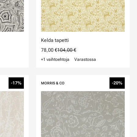
Kelda tapetti
78,00 €
104,00 €
+1 vaihtoehtoja
Varastossa
-17%
-20%
MORRIS & CO