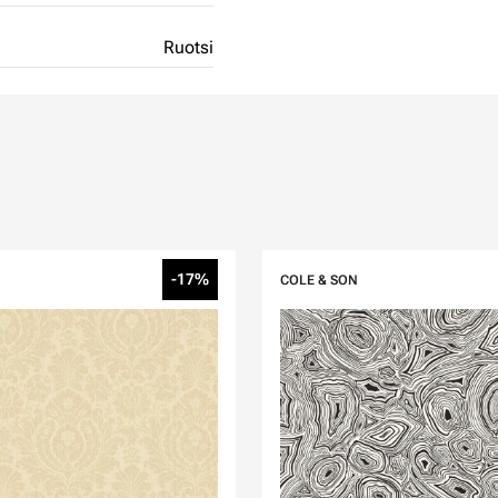
Ruotsi
-17%
COLE & SON