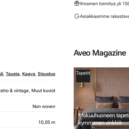
Ilmainen toimitus yli 1
Asiakkaamme rakastava
Aveo Magazine
Tapetit
li
,
Tausta
,
Kaava
,
Sisustus
etro & vintage,
Muut kuviot
Non woven
Makuuhuoneen tapetin
kymmenen vinkkiä
10,05 m