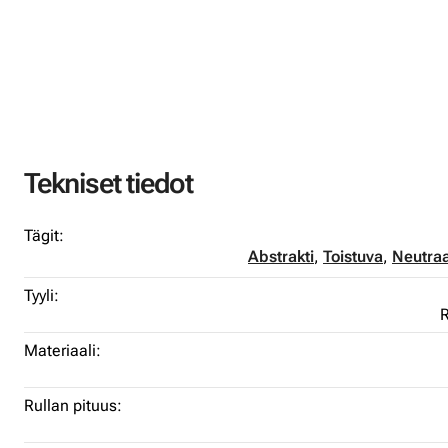
Tekniset tiedot
Tägit:
Abstrakti
,
Toistuva
,
Neutraa
Tyyli:
R
Materiaali:
Rullan pituus: