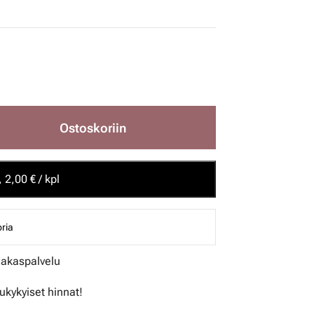
Ostoskoriin
 2,00 € / kpl
ria
iakaspalvelu
lukykyiset hinnat!