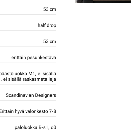
53 cm
half drop
53 cm
erittäin pesunkestävä
päästöluokka M1,
ei sisällä
n,
ei sisällä raskasmetalleja
Scandinavian Designers
Erittäin hyvä valonkesto 7-8
paloluokka B-s1, d0