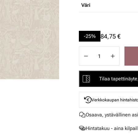
Väri
84,75 €
-25%
Tilaa tapettinäyte,
Verkkokaupan hintahisto
Osaava, ystävällinen as
Hintatakuu - aina kilpai