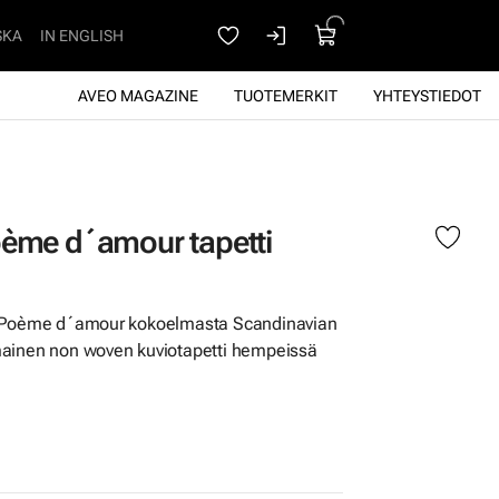
SKA
IN ENGLISH
AVEO MAGAZINE
TUOTEMERKIT
YHTEYSTIEDOT
oème d´amour tapetti
g Poème d´amour kokoelmasta Scandinavian
mainen non woven kuviotapetti hempeissä