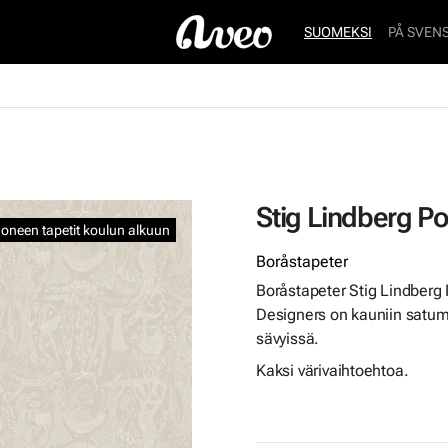
SUOMEKSI
PÅ SVEN
Stig Lindberg P
oneen tapetit koulun alkuun
Boråstapeter
Boråstapeter Stig Lindber
Designers on kauniin satu
sävyissä.
Kaksi värivaihtoehtoa.