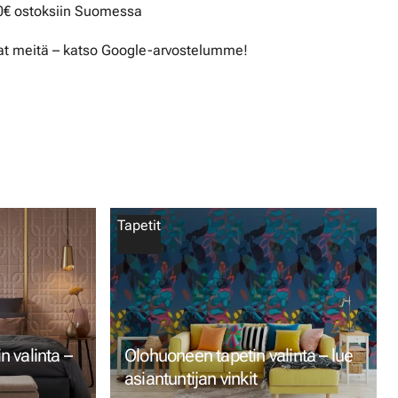
50€ ostoksiin Suomessa
t meitä – katso Google-arvostelumme!
Tapetit
 valinta –
Olohuoneen tapetin valinta – lue
asiantuntijan vinkit