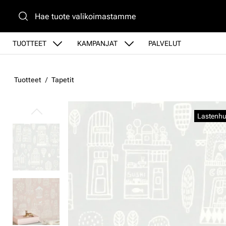
Siirry pääsisältöön
TUOTTEET
KAMPANJAT
PALVELUT
Tuotteet
Tapetit
Ohita kuvat
Lastenhu