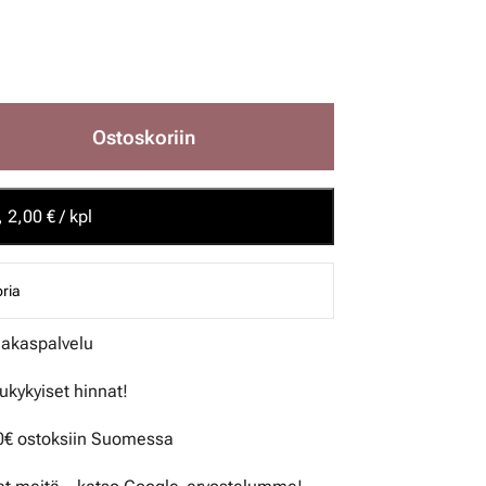
Ostoskoriin
 2,00 € / kpl
ria
iakaspalvelu
lukykyiset hinnat!
50€ ostoksiin Suomessa