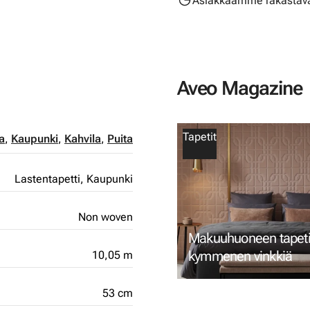
Asiakkaamme rakastava
Aveo Magazine
Tapetit
a
,
Kaupunki
,
Kahvila
,
Puita
Lastentapetti,
Kaupunki
Non woven
Makuuhuoneen tapetin
kymmenen vinkkiä
10,05 m
53 cm