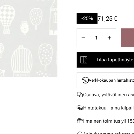
71,25 €
-25%
Tilaa tapettinäyte,
Verkkokaupan hintahisto
Osaava, ystävällinen as
Hintatakuu - aina kilpai
Ilmainen toimitus yli 1