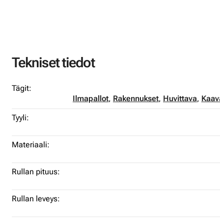
Tekniset tiedot
Tägit:
Ilmapallot
,
Rakennukset
,
Huvittava
,
Kaav
Tyyli:
Materiaali:
Rullan pituus:
Rullan leveys: