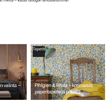
t meitä – katso Google-arvostelumme!
Tapetit
 valinta –
Pihlgren & Ritola – kotimaisia
paperitapetteja pitkällä
perinteellä