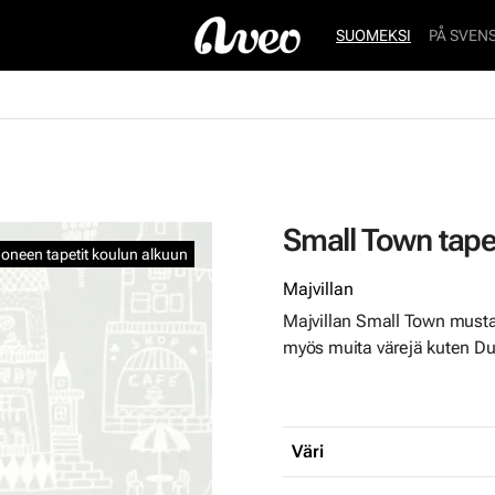
SUOMEKSI
PÅ SVEN
Small Town tapet
oneen tapetit koulun alkuun
Majvillan
Majvillan Small Town musta
myös muita värejä kuten Du
Väri