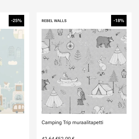
-25%
-18%
REBEL WALLS
Camping Trip muraalitapetti
42,64 €
52,00 €