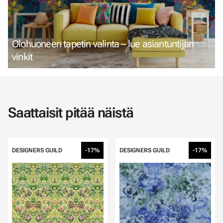
Olohuoneen tapetin valinta – lue asiantuntijan
vinkit
Saattaisit pitää näistä
DESIGNERS GUILD
-17%
DESIGNERS GUILD
-17%