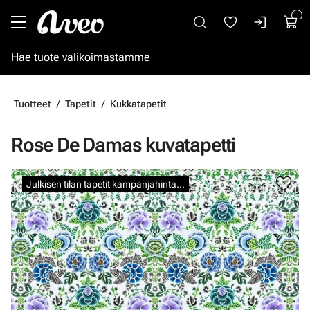
Siirry pääsisältöön
Tuotteet
Tapetit
Kukkatapetit
Rose De Damas kuvatapetti
Ohita kuvat
Julkisen tilan tapetit kampanjahintaan