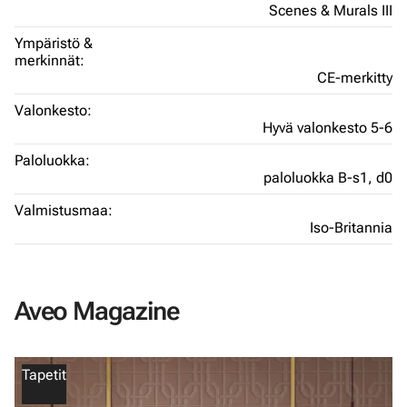
Scenes & Murals III
Ympäristö &
merkinnät:
CE-merkitty
Valonkesto:
Hyvä valonkesto 5-6
Paloluokka:
paloluokka B-s1, d0
Valmistusmaa:
Iso-Britannia
Aveo Magazine
Tapetit