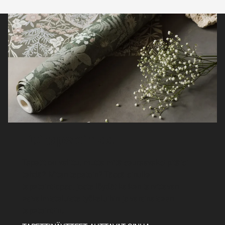
Opi tapetoimaan
Tapetit on valittu, mutta mitä seuraavaksi pitäisi
tehdä? Miten tapetoin? Tässä sinulle
tapetointiopas, josta löydät kaiken tarvittavan
esivalmisteluista työkaluihin ja varsinaiseen
tapetointiin.