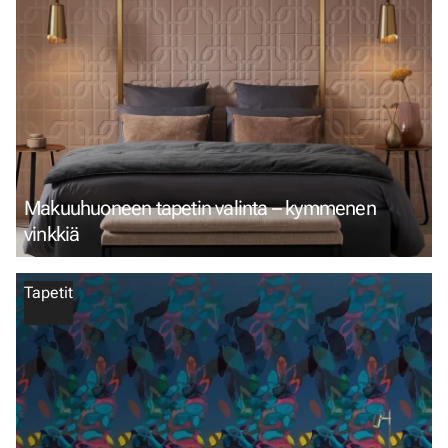
Makuuhuoneen tapetin valinta – kymmenen
vinkkiä
Tapetit