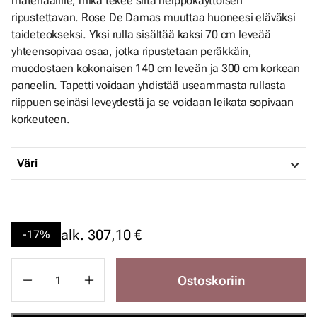
materiaalille, mikä tekee siitä helppokäyttöisen
ripustettavan. Rose De Damas muuttaa huoneesi eläväksi
taideteokseksi. Yksi rulla sisältää kaksi 70 cm leveää
yhteensopivaa osaa, jotka ripustetaan peräkkäin,
muodostaen kokonaisen 140 cm leveän ja 300 cm korkean
paneelin. Tapetti voidaan yhdistää useammasta rullasta
riippuen seinäsi leveydestä ja se voidaan leikata sopivaan
korkeuteen.
Väri
alk.
307,10 €
-17%
Ostoskoriin