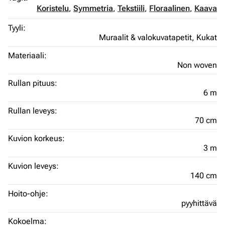
Koristelu
,
Symmetria
,
Tekstiili
,
Floraalinen
,
Kaava
Tyyli:
Muraalit & valokuvatapetit,
Kukat
Materiaali:
Non woven
Rullan pituus:
6 m
Rullan leveys:
70 cm
Kuvion korkeus:
3 m
Kuvion leveys:
140 cm
Hoito-ohje:
pyyhittävä
Kokoelma: