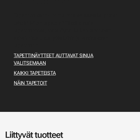
Opi tapetoimaan
Tapetit on valittu, mutta mitä seuraavaksi pitäisi
tehdä? Miten tapetoin? Tässä sinulle
tapetointiopas, josta löydät kaiken tarvittavan
esivalmisteluista työkaluihin ja varsinaiseen
tapetointiin.
TAPETTINÄYTTEET AUTTAVAT SINUA
VALITSEMAAN
KAIKKI TAPETEISTA
NÄIN TAPETOIT
Liittyvät tuotteet