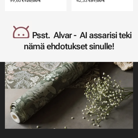
99,60 €
120,00 €
42,33 €
51,00 €
Psst. Alvar - AI assarisi teki
nämä ehdotukset sinulle!