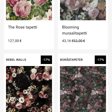
The Rose tapetti
Blooming
muraalitapetti
127,00 €
43,16 €
52,00 €
REBEL WALLS
-17%
BORÅSTAPETER
-17%