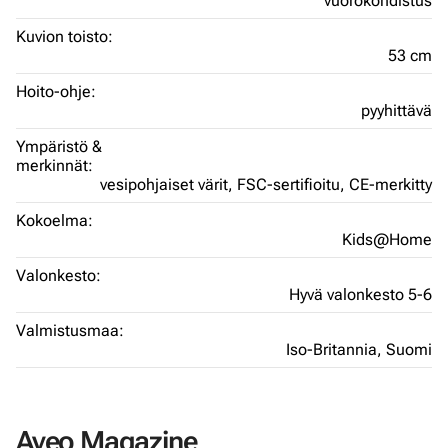
vuorokohdistus
Kuvion toisto:
53 cm
Hoito-ohje:
pyyhittävä
Ympäristö &
merkinnät:
vesipohjaiset värit,
FSC-sertifioitu,
CE-merkitty
Kokoelma:
Kids@Home
Valonkesto:
Hyvä valonkesto 5-6
Valmistusmaa:
Iso-Britannia,
Suomi
Aveo Magazine