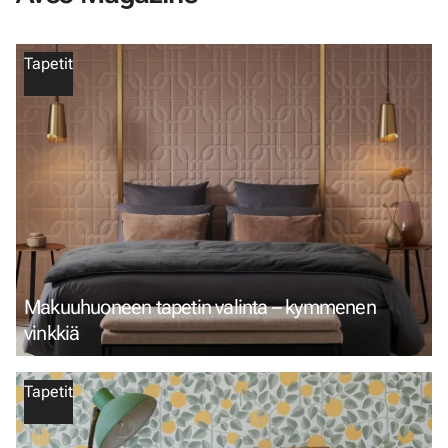
Tapetit
Makuuhuoneen tapetin valinta – kymmenen
vinkkiä
Tapetit