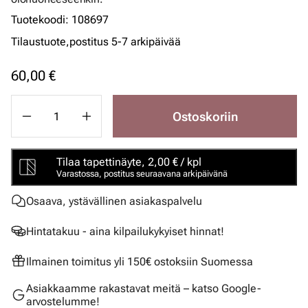
Tuotekoodi
:
108697
Tilaustuote,
postitus 5-7 arkipäivää
60,00 €
Ostoskoriin
Tilaa tapettinäyte, 2,00 € / kpl
Varastossa, postitus seuraavana arkipäivänä
Osaava, ystävällinen asiakaspalvelu
Hintatakuu - aina kilpailukykyiset hinnat!
Ilmainen toimitus yli 150€ ostoksiin Suomessa
Asiakkaamme rakastavat meitä – katso Google-
arvostelumme!