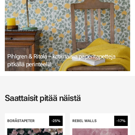
Pihlgren & Ritola – kotimaisia paperitapetteja
pitkällä perinteellä
Saattaisit pitää näistä
BORÅSTAPETER
-25%
REBEL WALLS
-17%