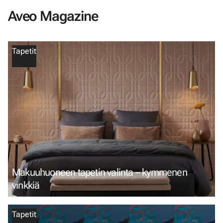
Aveo Magazine
Tapetit
Makuuhuoneen tapetin valinta – kymmenen
vinkkiä
Tapetit