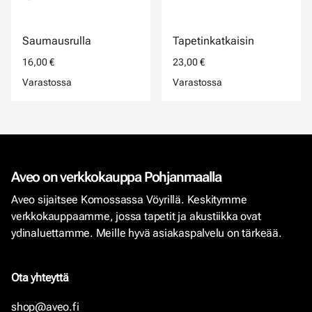
Saumausrulla
Tapetinkatkaisin
16,00 €
23,00 €
Varastossa
Varastossa
Aveo on verkkokauppa Pohjanmaalla
Aveo sijaitsee Komossassa Vöyrillä. Keskitymme
verkkokauppaamme, jossa tapetit ja akustiikka ovat
ydinaluettamme. Meille hyvä asiakaspalvelu on tärkeää.
Ota yhteyttä
shop@aveo.fi