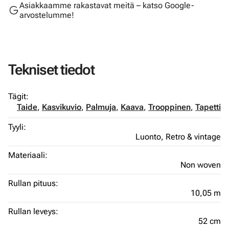
Asiakkaamme rakastavat meitä – katso Google-
arvostelumme!
Tekniset tiedot
Tägit:
Taide
,
Kasvikuvio
,
Palmuja
,
Kaava
,
Trooppinen
,
Tapetti
Tyyli:
Luonto,
Retro & vintage
Materiaali:
Non woven
Rullan pituus:
10,05 m
Rullan leveys:
52 cm