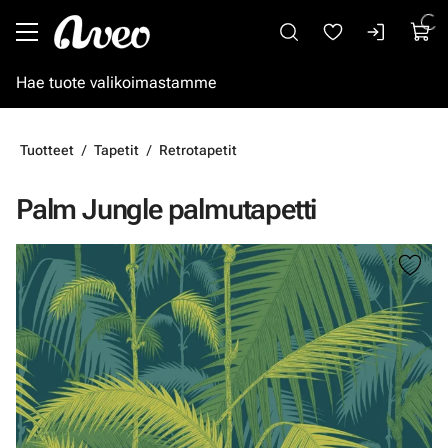
Siirry pääsisältöön
Tuotteet
Tapetit
Retrotapetit
Palm Jungle palmutapetti
Ohita kuvat