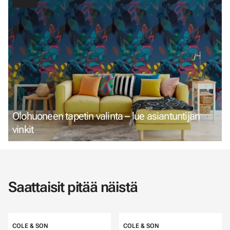
Olohuoneen tapetin valinta – lue asiantuntijan
vinkit
Saattaisit pitää näistä
COLE & SON
COLE & SON