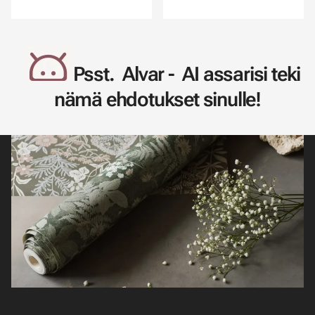
Psst. Alvar - AI assarisi teki
nämä ehdotukset sinulle!
Opi tapetoimaan