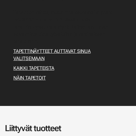
Tapetit on valittu, mutta mitä seuraavaksi pitäisi
tehdä? Miten tapetoin? Tässä sinulle
tapetointiopas, josta löydät kaiken tarvittavan
esivalmisteluista työkaluihin ja varsinaiseen
tapetointiin.
TAPETTINÄYTTEET AUTTAVAT SINUA
VALITSEMAAN
KAIKKI TAPETEISTA
NÄIN TAPETOIT
Liittyvät tuotteet