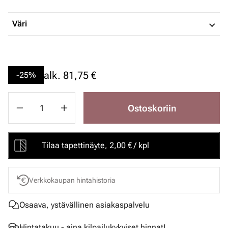
Väri
alk.
81,75 €
-25%
Ostoskoriin
Tilaa tapettinäyte, 2,00 € / kpl
Verkkokaupan hintahistoria
Osaava, ystävällinen asiakaspalvelu
Hintatakuu - aina kilpailukykyiset hinnat!