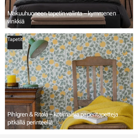
Makuuhuoneen tapetin valinta – kymmenen
vinkkiä
Tapetit
Pihlgren & Ritola – kotimaisia paperitapetteja
pitkällä perinteellä