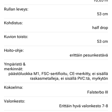
10,05 m
Rullan leveys:
53 cm
Kohdistus:
half drop
Kuvion toisto:
53 cm
Hoito-ohje:
erittäin pesunkestävä
Ympäristö &
merkinnät:
päästöluokka M1,
FSC-sertifioitu,
CE-merkitty,
ei sisällä
raskasmetalleja,
ei sisällä PVC:tä,
myrkytön
Kokoelma:
Falsterbo III
Valonkesto:
Erittäin hyvä valonkesto 7-8