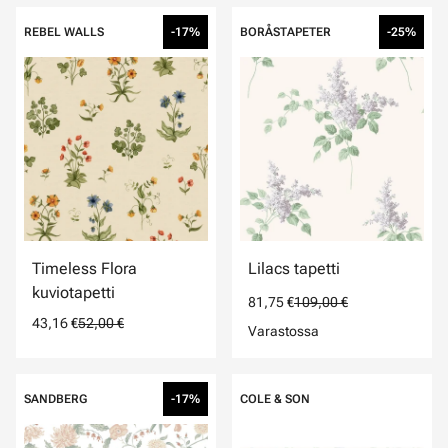
REBEL WALLS
-17%
BORÅSTAPETER
-25%
Timeless Flora
Lilacs tapetti
kuviotapetti
81,75 €
109,00 €
43,16 €
52,00 €
Varastossa
SANDBERG
-17%
COLE & SON