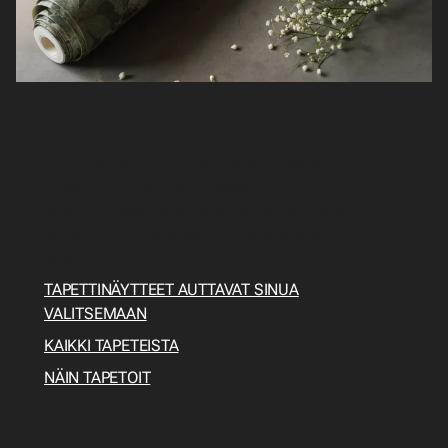
Opi tapetoimaan
Tapetit on valittu, mutta mitä seuraavaksi pitäisi
tehdä? Miten tapetoin? Tässä sinulle
tapetointiopas, josta löydät kaiken tarvittavan
esivalmisteluista työkaluihin ja varsinaiseen
tapetointiin.
TAPETTINÄYTTEET AUTTAVAT SINUA
VALITSEMAAN
KAIKKI TAPETEISTA
NÄIN TAPETOIT