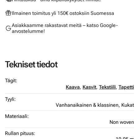
Ilmainen toimitus yli 150€ ostoksiin Suomessa
Asiakkaamme rakastavat meitä – katso Google-
arvostelumme!
Tekniset tiedot
Tägit:
Kaava
,
Kasvit
,
Tekstiili
,
Tapetti
Tyyli:
Vanhanaikainen & klassinen,
Kukat
Materiaali:
Non woven
Rullan pituus: