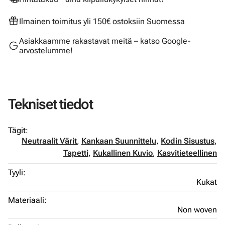
Ilmainen toimitus yli 150€ ostoksiin Suomessa
Asiakkaamme rakastavat meitä – katso Google-
arvostelumme!
Tekniset tiedot
Tägit:
Neutraalit Värit
,
Kankaan Suunnittelu
,
Kodin Sisustus
,
Tapetti
,
Kukallinen Kuvio
,
Kasvitieteellinen
Tyyli:
Kukat
Materiaali:
Non woven