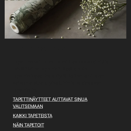
Opi tapetoimaan
Tapetit on valittu, mutta mitä seuraavaksi pitäisi
tehdä? Miten tapetoin? Tässä sinulle
tapetointiopas, josta löydät kaiken tarvittavan
esivalmisteluista työkaluihin ja varsinaiseen
tapetointiin.
TAPETTINÄYTTEET AUTTAVAT SINUA
VALITSEMAAN
KAIKKI TAPETEISTA
NÄIN TAPETOIT