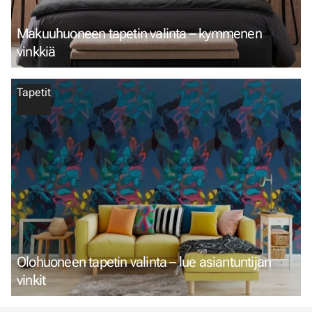
Makuuhuoneen tapetin valinta – kymmenen
vinkkiä
Tapetit
Olohuoneen tapetin valinta – lue asiantuntijan
vinkit