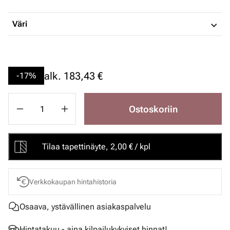
Väri
alk.
183,43 €
-17%
Ostoskoriin
Tilaa tapettinäyte, 2,00 € / kpl
Verkkokaupan hintahistoria
Osaava, ystävällinen asiakaspalvelu
Hintatakuu - aina kilpailukykyiset hinnat!