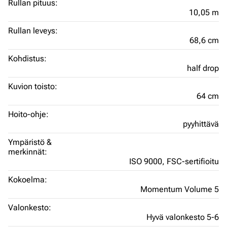
Rullan pituus:
10,05 m
Rullan leveys:
68,6 cm
Kohdistus:
half drop
Kuvion toisto:
64 cm
Hoito-ohje:
pyyhittävä
Ympäristö &
merkinnät:
ISO 9000,
FSC-sertifioitu
Kokoelma:
Momentum Volume 5
Valonkesto:
Hyvä valonkesto 5-6