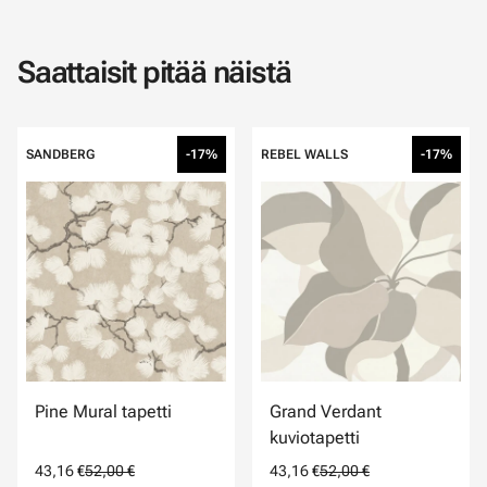
Saattaisit pitää näistä
SANDBERG
-17%
REBEL WALLS
-17%
Pine Mural tapetti
Grand Verdant
kuviotapetti
43,16 €
52,00 €
43,16 €
52,00 €