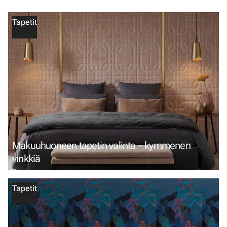
Tapetit
Makuuhuoneen tapetin valinta – kymmenen
vinkkiä
Tapetit