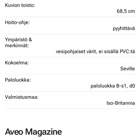
Kuvion toisto:
68,5 cm
Hoito-ohje:
pyyhittävä
Ympäristö &
merkinnät:
vesipohjaiset värit,
ei sisällä PVC:tä
Kokoelma:
Seville
Paloluokka:
paloluokka B-s1, d0
Valmistusmaa:
Iso-Britannia
Aveo Magazine