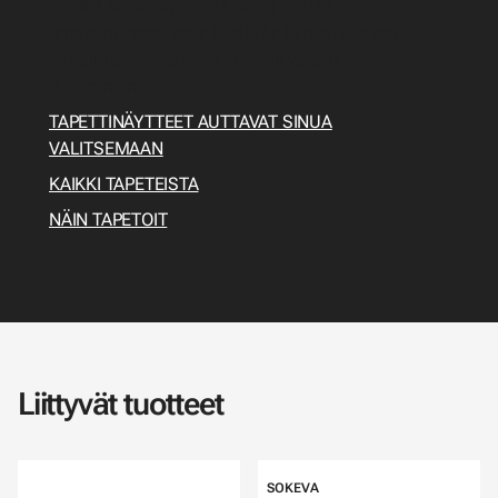
tehdä? Miten tapetoin? Tässä sinulle
tapetointiopas, josta löydät kaiken tarvittavan
esivalmisteluista työkaluihin ja varsinaiseen
tapetointiin.
TAPETTINÄYTTEET AUTTAVAT SINUA
VALITSEMAAN
KAIKKI TAPETEISTA
NÄIN TAPETOIT
Liittyvät tuotteet
SOKEVA