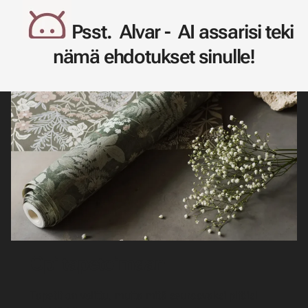
Psst. Alvar - AI assarisi teki
nämä ehdotukset sinulle!
Opi tapetoimaan
Tapetit on valittu, mutta mitä seuraavaksi pitäisi