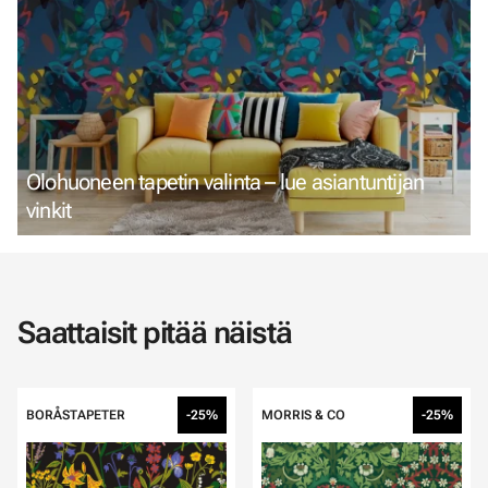
Olohuoneen tapetin valinta – lue asiantuntijan
vinkit
Saattaisit pitää näistä
BORÅSTAPETER
-25%
MORRIS & CO
-25%