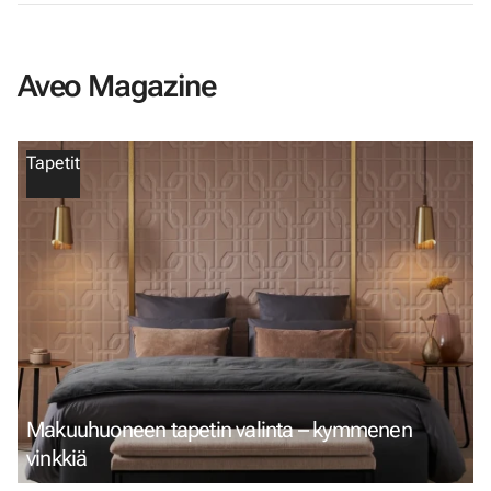
Aveo Magazine
Tapetit
Makuuhuoneen tapetin valinta – kymmenen
vinkkiä