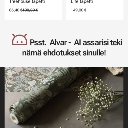
Treehouse tapetti
Life tapetti
86,40 €
108,00 €
149,00 €
Psst. Alvar - AI assarisi teki
nämä ehdotukset sinulle!