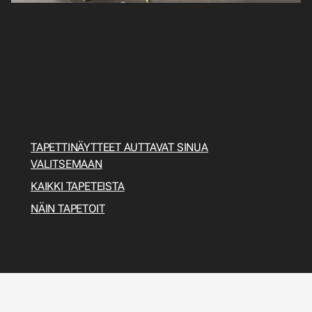
Opi tapetoimaan
Tapetit on valittu, mutta mitä seuraavaksi pitäisi
tehdä? Miten tapetoin? Tässä sinulle
tapetointiopas, josta löydät kaiken tarvittavan
esivalmisteluista työkaluihin ja varsinaiseen
tapetointiin.
TAPETTINÄYTTEET AUTTAVAT SINUA
VALITSEMAAN
KAIKKI TAPETEISTA
NÄIN TAPETOIT