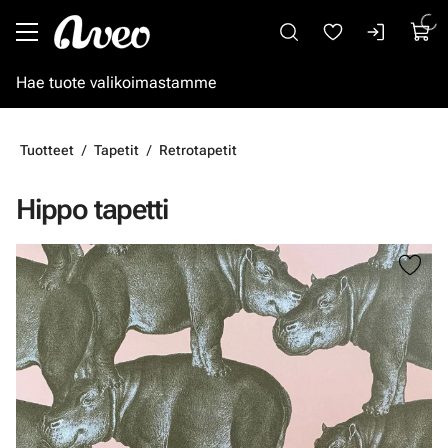
Siirry pääsisältöön
Tuotteet
Tapetit
Retrotapetit
Hippo tapetti
Ohita kuvat