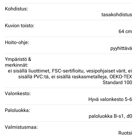
Kohdistus:
tasakohdistus
Kuvion toisto:
64 cm
Hoito-ohje:
pyyhittävä
Ympäristö &
merkinnät:
ei sisällä liuottimet,
FSC-sertifioitu,
vesipohjaiset värit,
ei
sisällä PVC:tä,
ei sisällä raskasmetalleja,
OEKO-TEX
Standard 100
Valonkesto:
Hyvä valonkesto 5-6
Paloluokka:
paloluokka B-s1, d0
Valmistusmaa:
Ruotsi