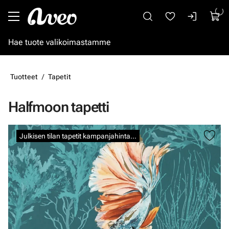
Siirry pääsisältöön
Tuotteet
Tapetit
Halfmoon tapetti
Ohita kuvat
Julkisen tilan tapetit kampanjahintaan