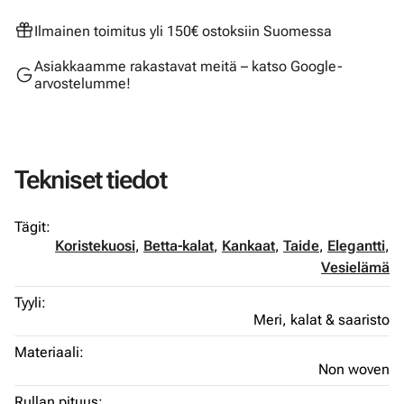
Ilmainen toimitus yli 150€ ostoksiin Suomessa
Asiakkaamme rakastavat meitä – katso Google-
arvostelumme!
Tekniset tiedot
Tägit:
Koristekuosi
,
Betta-kalat
,
Kankaat
,
Taide
,
Elegantti
,
Vesielämä
Tyyli:
Meri, kalat & saaristo
Materiaali:
Non woven
Rullan pituus: