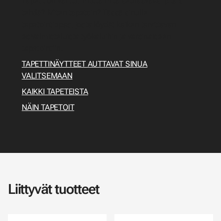
Tapetit on valittu, mutta mitä seuraavaksi pitäisi
tehdä? Miten tapetoin? Tässä sinulle
tapetointiopas, josta löydät kaiken tarvittavan
esivalmisteluista työkaluihin ja varsinaiseen
tapetointiin.
TAPETTINÄYTTEET AUTTAVAT SINUA
VALITSEMAAN
KAIKKI TAPETEISTA
NÄIN TAPETOIT
Liittyvät tuotteet