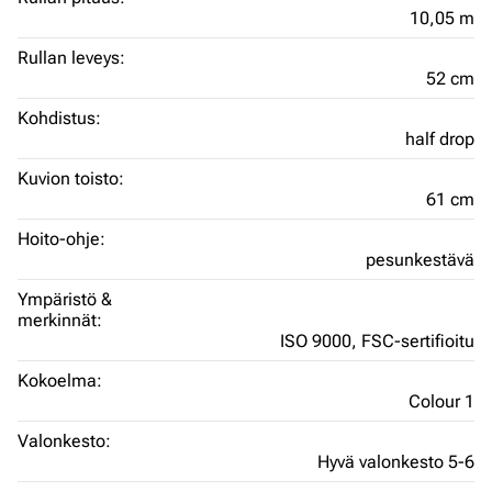
10,05 m
Rullan leveys:
52 cm
Kohdistus:
half drop
Kuvion toisto:
61 cm
Hoito-ohje:
pesunkestävä
Ympäristö &
merkinnät:
ISO 9000,
FSC-sertifioitu
Kokoelma:
Colour 1
Valonkesto:
Hyvä valonkesto 5-6