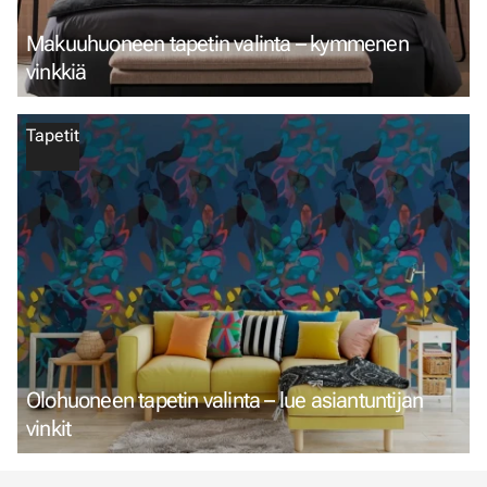
Makuuhuoneen tapetin valinta – kymmenen
vinkkiä
Tapetit
Olohuoneen tapetin valinta – lue asiantuntijan
vinkit