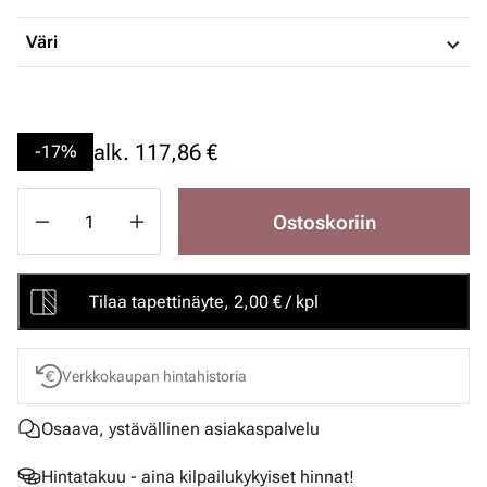
Väri
alk.
117,86 €
-17%
Ostoskoriin
Tilaa tapettinäyte, 2,00 € / kpl
Verkkokaupan hintahistoria
Osaava, ystävällinen asiakaspalvelu
Hintatakuu - aina kilpailukykyiset hinnat!