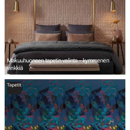
Makuuhuoneen tapetin valinta – kymmenen
vinkkiä
Tapetit