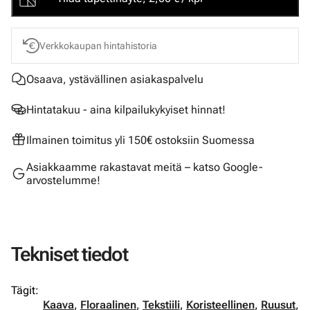
Verkkokaupan hintahistoria
Osaava, ystävällinen asiakaspalvelu
Hintatakuu - aina kilpailukykyiset hinnat!
Ilmainen toimitus yli 150€ ostoksiin Suomessa
Asiakkaamme rakastavat meitä – katso Google-
arvostelumme!
Tekniset tiedot
Tägit:
Kaava
,
Floraalinen
,
Tekstiili
,
Koristeellinen
,
Ruusut
,