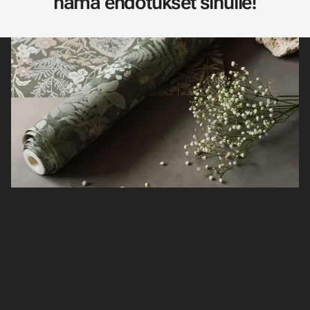
nämä ehdotukset sinulle!
Opi tapetoimaan
Tapetit on valittu, mutta mitä seuraavaksi pitäisi
tehdä? Miten tapetoin? Tässä sinulle
tapetointiopas, josta löydät kaiken tarvittavan
esivalmisteluista työkaluihin ja varsinaiseen
tapetointiin.