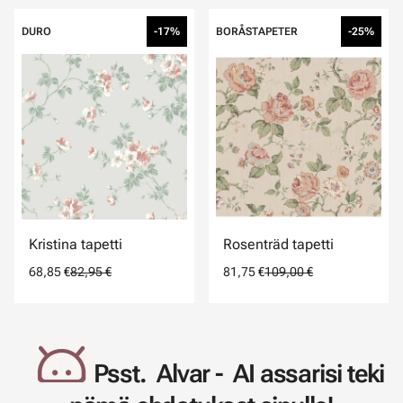
DURO
-17%
BORÅSTAPETER
-25%
Kristina tapetti
Rosenträd tapetti
68,85 €
82,95 €
81,75 €
109,00 €
Psst. Alvar - AI assarisi teki