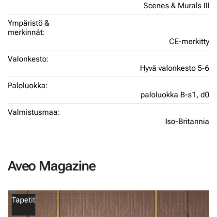
Scenes & Murals III
Ympäristö &
merkinnät:
CE-merkitty
Valonkesto:
Hyvä valonkesto 5-6
Paloluokka:
paloluokka B-s1, d0
Valmistusmaa:
Iso-Britannia
Aveo Magazine
Tapetit