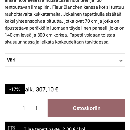
antaa huoneellesi ainutlaatuisen luonteen ja luo
rentouttavan ilmapiirin. Fleur Blanchen kanssa kotisi tuntuu
rauhoittavalta kukkatarhalta. Jokainen tapettirulla sisältää
kaksi yhteensopivaa pituutta, jotka ovat 70 cm ja jotka on
ripustettava peräkkäin luomaan täydellinen paneeli, joka on
140 cm leveä ja 300 cm korkea. Tapetti voidaan toistaa
sivusuunnassa ja leikata korkeudeltaan tarvittaessa.
Väri
alk.
307,10 €
-17%
Ostoskoriin
Tilaa tapettinäyte, 2,00 € / kpl