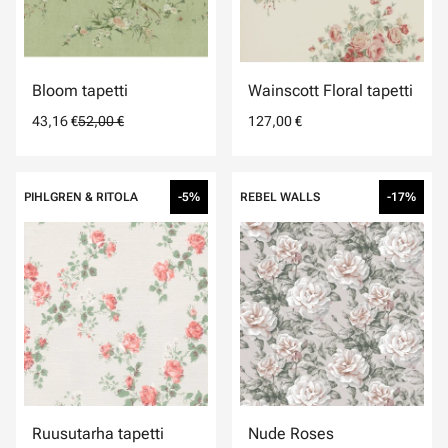
Bloom tapetti
Wainscott Floral tapetti
43,16 €
52,00 €
127,00 €
PIHLGREN & RITOLA
-5%
REBEL WALLS
-17%
Ruusutarha tapetti
Nude Roses