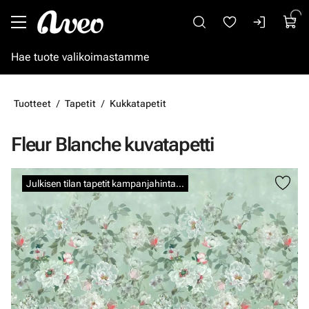
Siirry pääsisältöön
Tuotteet
Tapetit
Kukkatapetit
Fleur Blanche kuvatapetti
Ohita kuvat
Julkisen tilan tapetit kampanjahintaan