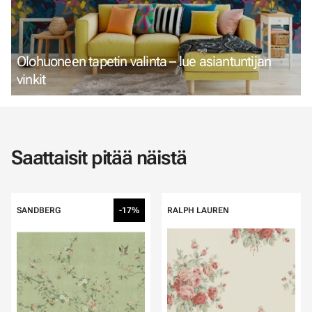
Olohuoneen tapetin valinta – lue asiantuntijan
vinkit
Saattaisit pitää näistä
SANDBERG
-17%
RALPH LAUREN