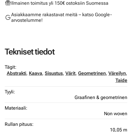
Ilmainen toimitus yli 150€ ostoksiin Suomessa
Asiakkaamme rakastavat meitä – katso Google-
arvostelumme!
Tekniset tiedot
Tägit:
Abstrakti
,
Kaava
,
Sisustus
,
Värit
,
Geometrinen
,
Väreilyn
,
Taide
Tyyli:
Graafinen & geometrinen
Materiaali:
Non woven
Rullan pituus:
10,05 m