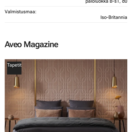
paloluokka B-s1, d0
Valmistusmaa:
Iso-Britannia
Aveo Magazine
Tapetit