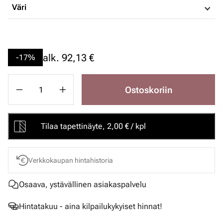
Väri
alk.
92,13 €
-17%
Ostoskoriin
Tilaa tapettinäyte, 2,00 € / kpl
Verkkokaupan hintahistoria
Osaava, ystävällinen asiakaspalvelu
Hintatakuu - aina kilpailukykyiset hinnat!