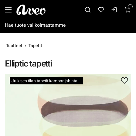
Siirry pääsisältöön
Tuotteet
Tapetit
Elliptic tapetti
Ohita kuvat
Julkisen tilan tapetit kampanjahintaan