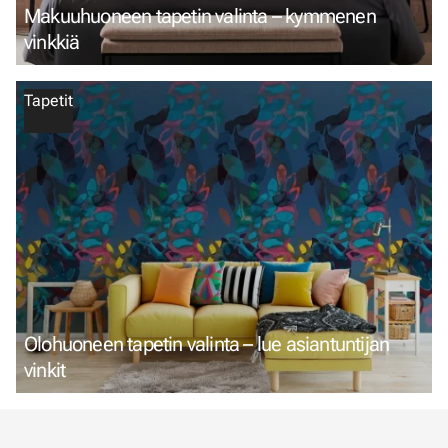
Makuuhuoneen tapetin valinta – kymmenen
vinkkiä
Tapetit
Olohuoneen tapetin valinta – lue asiantuntijan
vinkit