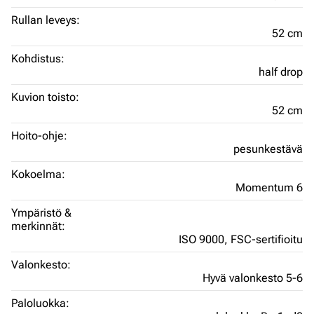
Rullan leveys:
52 cm
Kohdistus:
half drop
Kuvion toisto:
52 cm
Hoito-ohje:
pesunkestävä
Kokoelma:
Momentum 6
Ympäristö &
merkinnät:
ISO 9000,
FSC-sertifioitu
Valonkesto:
Hyvä valonkesto 5-6
Paloluokka: