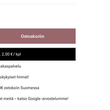
Ostoskoriin
 2,00 € / kpl
iakaspalvelu
lukykyiset hinnat!
50€ ostoksiin Suomessa
t meitä – katso Google-arvostelumme!