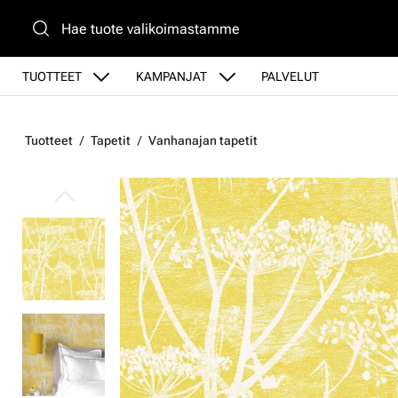
Siirry pääsisältöön
TUOTTEET
KAMPANJAT
PALVELUT
Tuotteet
Tapetit
Vanhanajan tapetit
Ohita kuvat