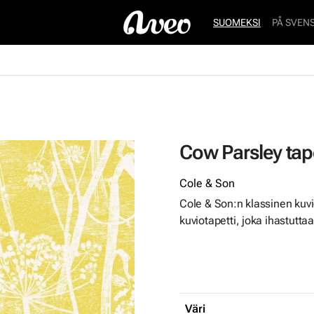
SUOMEKSI
PÅ SVEN
Cow Parsley tape
Cole & Son
Cole & Son:n klassinen kuv
kuviotapetti, joka ihastutt
Väri