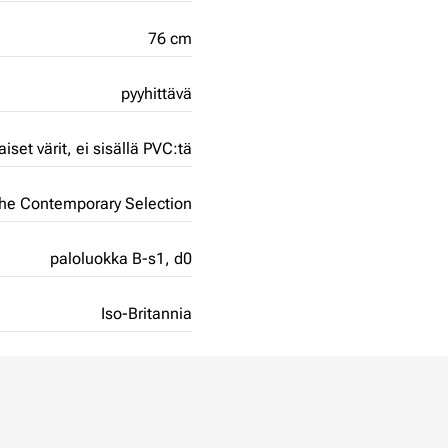
76 cm
pyyhittävä
aiset värit,
ei sisällä PVC:tä
he Contemporary Selection
paloluokka B-s1, d0
Iso-Britannia