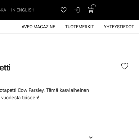
SKA
IN ENGLISH
AVEO MAGAZINE
TUOTEMERKIT
YHTEYSTIEDOT
tti
iotapetti Cow Parsley. Tämä kasviaiheinen
aa vuodesta toiseen!