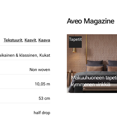
Aveo Magazine
Tapetit
Tekstuurit
,
Kasvit
,
Kaava
ikainen & klassinen,
Kukat
Non woven
Makuuhuoneen tapetin
kymmenen vinkkiä
10,05 m
53 cm
half drop