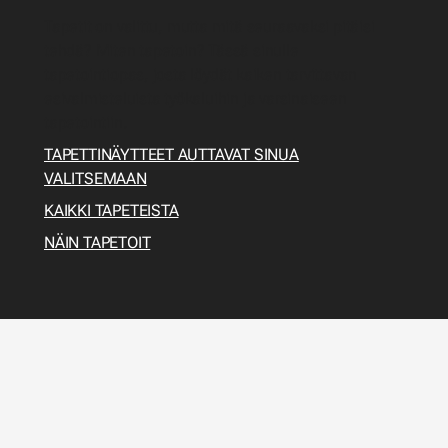
Tapetit on valittu, mutta mitä seuraavaksi pitäisi
tehdä? Miten tapetoin? Tässä sinulle
tapetointiopas, josta löydät kaiken tarvittavan
esivalmisteluista työkaluihin ja varsinaiseen
tapetointiin.
TAPETTINÄYTTEET AUTTAVAT SINUA
VALITSEMAAN
KAIKKI TAPETEISTA
NÄIN TAPETOIT