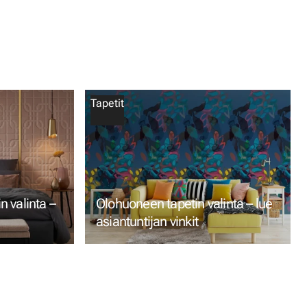
Tapetit
 valinta –
Olohuoneen tapetin valinta – lue
asiantuntijan vinkit