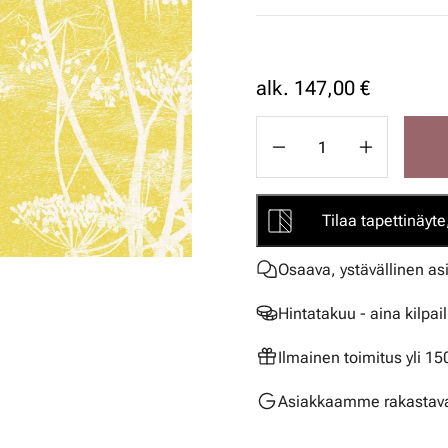
alk.
147,00 €
Tilaa tapettinäyte,
Osaava, ystävällinen as
Hintatakuu - aina kilpai
Ilmainen toimitus yli 1
Asiakkaamme rakastava