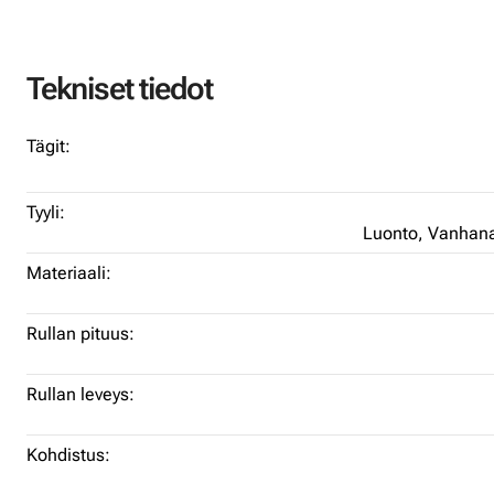
Tekniset tiedot
Tägit:
Tyyli:
Luonto,
Vanhana
Materiaali:
Rullan pituus:
Rullan leveys:
Kohdistus: