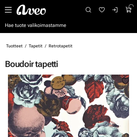
Siirry pääsisältöön
Tuotteet
Tapetit
Retrotapetit
Boudoir tapetti
Ohita kuvat