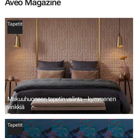
Aveo Magazine
Tapetit
Makuuhuoneen tapetin valinta – kymmenen
vinkkiä
Tapetit