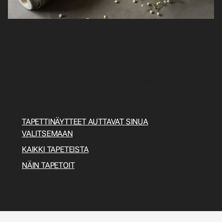
Opi tapetoimaan
Tapetit on valittu, mutta mitä seuraavaksi pitäisi
tehdä? Miten tapetoin? Tässä sinulle
tapetointiopas, josta löydät kaiken tarvittavan
esivalmisteluista työkaluihin ja varsinaiseen
tapetointiin.
TAPETTINÄYTTEET AUTTAVAT SINUA
VALITSEMAAN
KAIKKI TAPETEISTA
NÄIN TAPETOIT