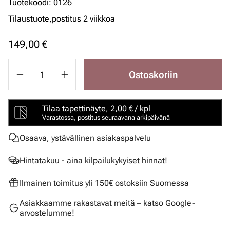
Tuotekoodi
:
0126
Tilaustuote,
postitus 2 viikkoa
149,00 €
Ostoskoriin
Tilaa tapettinäyte, 2,00 € / kpl
Varastossa, postitus seuraavana arkipäivänä
Osaava, ystävällinen asiakaspalvelu
Hintatakuu - aina kilpailukykyiset hinnat!
Ilmainen toimitus yli 150€ ostoksiin Suomessa
Asiakkaamme rakastavat meitä – katso Google-
arvostelumme!