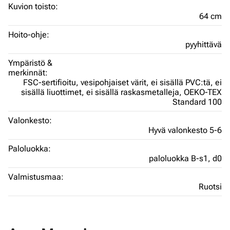
Kuvion toisto:
64 cm
Hoito-ohje:
pyyhittävä
Ympäristö &
merkinnät:
FSC-sertifioitu,
vesipohjaiset värit,
ei sisällä PVC:tä,
ei
sisällä liuottimet,
ei sisällä raskasmetalleja,
OEKO-TEX
Standard 100
Valonkesto:
Hyvä valonkesto 5-6
Paloluokka:
paloluokka B-s1, d0
Valmistusmaa:
Ruotsi