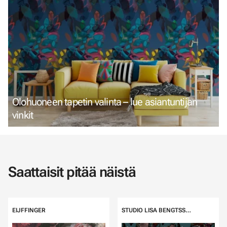
Olohuoneen tapetin valinta – lue asiantuntijan
vinkit
Saattaisit pitää näistä
EIJFFINGER
STUDIO LISA BENGTSSON