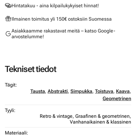
Hintatakuu - aina kilpailukykyiset hinnat!
Ilmainen toimitus yli 150€ ostoksiin Suomessa
Asiakkaamme rakastavat meitä – katso Google-
arvostelumme!
Tekniset tiedot
Tägit:
Tausta
,
Abstrakti
,
Simpukka
,
Toistuva
,
Kaava
,
Geometrinen
Tyyli:
Retro & vintage,
Graafinen & geometrinen,
Vanhanaikainen & klassinen
Materiaali: