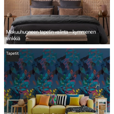
Makuuhuoneen tapetin valinta – kymmenen
vinkkiä
Tapetit