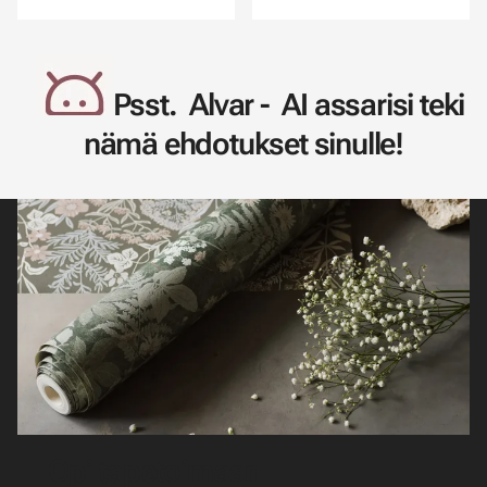
Psst. Alvar - AI assarisi teki
nämä ehdotukset sinulle!
Opi tapetoimaan