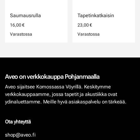
Saumausrulla
Tapetinkatkaisin
16,00 €
23,00 €
Varastossa
Varastossa
Aveo on verkkokauppa Pohjanmaalla
Aveo sijaitsee Komossassa Vöyrillä. Keskitymme
verkkokauppaamme, jossa tapetit ja akustiikka ovat
ydinaluettamme. Meille hyvä asiakaspalvelu on tärkeää.
Ota yhteyttä
shop@aveo.fi