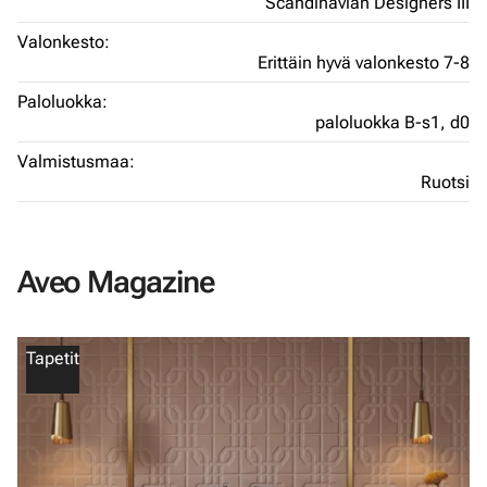
Scandinavian Designers III
Valonkesto:
Erittäin hyvä valonkesto 7-8
Paloluokka:
paloluokka B-s1, d0
Valmistusmaa:
Ruotsi
Aveo Magazine
Tapetit