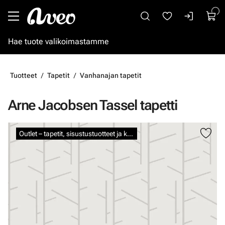
Siirry pääsisältöön
Tuotteet
Tapetit
Vanhanajan tapetit
Arne Jacobsen Tassel tapetti
Ohita kuvat
Outlet – tapetit, sisustustuotteet ja kalkkimaalit