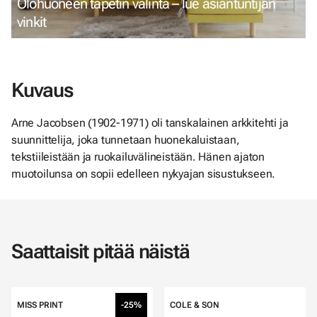
Olohuoneen tapetin valinta – lue asiantuntijan
vinkit
Kuvaus
Arne Jacobsen (1902-1971) oli tanskalainen arkkitehti ja
suunnittelija, joka tunnetaan huonekaluistaan,
tekstiileistään ja ruokailuvälineistään. Hänen ajaton
muotoilunsa on sopii edelleen nykyajan sisustukseen.
Saattaisit pitää näistä
MISS PRINT
-25%
COLE & SON