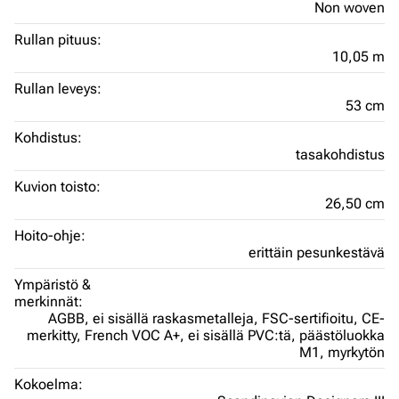
Non woven
Rullan pituus:
10,05 m
Rullan leveys:
53 cm
Kohdistus:
tasakohdistus
Kuvion toisto:
26,50 cm
Hoito-ohje:
erittäin pesunkestävä
Ympäristö &
merkinnät:
AGBB,
ei sisällä raskasmetalleja,
FSC-sertifioitu,
CE-
merkitty,
French VOC A+,
ei sisällä PVC:tä,
päästöluokka
M1,
myrkytön
Kokoelma: