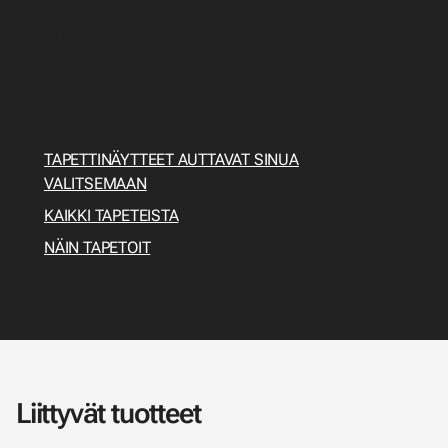
Tapetit on valittu, mutta mitä seuraavaksi pitäisi
tehdä? Miten tapetoin? Tässä sinulle
tapetointiopas, josta löydät kaiken tarvittavan
esivalmisteluista työkaluihin ja varsinaiseen
tapetointiin.
TAPETTINÄYTTEET AUTTAVAT SINUA
VALITSEMAAN
KAIKKI TAPETEISTA
NÄIN TAPETOIT
Liittyvät tuotteet