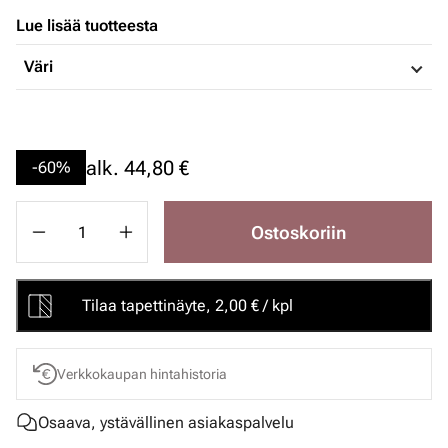
Lue lisää tuotteesta
Väri
alk.
44,80 €
-60%
Ostoskoriin
Tilaa tapettinäyte, 2,00 € / kpl
Verkkokaupan hintahistoria
Osaava, ystävällinen asiakaspalvelu