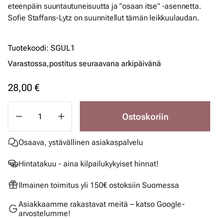
eteenpäin suuntautuneisuutta ja "osaan itse" -asennetta.
Sofie Staffans-Lytz on suunnitellut tämän leikkuulaudan.
Tuotekoodi
:
SGUL1
Varastossa,
postitus seuraavana arkipäivänä
28,00 €
Ostoskoriin
Osaava, ystävällinen asiakaspalvelu
Hintatakuu - aina kilpailukykyiset hinnat!
Ilmainen toimitus yli 150€ ostoksiin Suomessa
Asiakkaamme rakastavat meitä – katso Google-
arvostelumme!