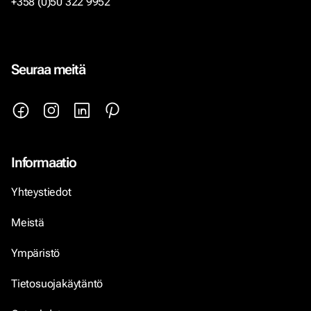
+358 (0)50 322 9952
Seuraa meitä
Informaatio
Yhteystiedot
Meistä
Ympäristö
Tietosuojakäytäntö