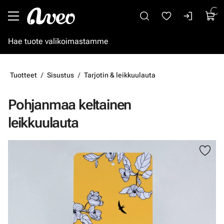
Siirry pääsisältöön
Tuotteet
Sisustus
Tarjotin & leikkuulauta
Pohjanmaa keltainen
leikkuulauta
Ohita kuvat