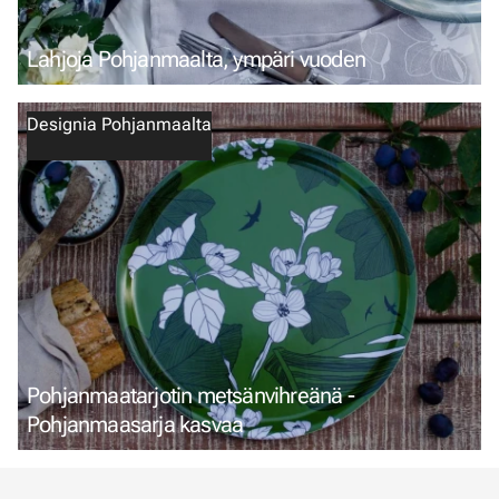
Lahjoja Pohjanmaalta, ympäri vuoden
Designia Pohjanmaalta
Pohjanmaatarjotin metsänvihreänä -
Pohjanmaasarja kasvaa