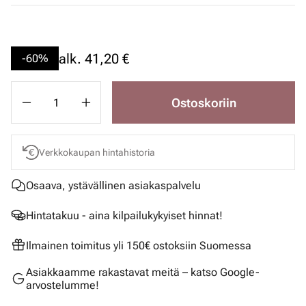
alk.
41,20 €
-60%
Ostoskoriin
Verkkokaupan hintahistoria
Osaava, ystävällinen asiakaspalvelu
Hintatakuu - aina kilpailukykyiset hinnat!
Ilmainen toimitus yli 150€ ostoksiin Suomessa
Asiakkaamme rakastavat meitä – katso Google-
arvostelumme!