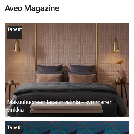
Aveo Magazine
Tapetit
Makuuhuoneen tapetin valinta – kymmenen
vinkkiä
Tapetit