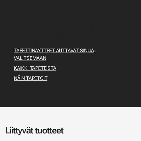
Tapetit on valittu, mutta mitä seuraavaksi pitäisi
tehdä? Miten tapetoin? Tässä sinulle
tapetointiopas, josta löydät kaiken tarvittavan
esivalmisteluista työkaluihin ja varsinaiseen
tapetointiin.
TAPETTINÄYTTEET AUTTAVAT SINUA
VALITSEMAAN
KAIKKI TAPETEISTA
NÄIN TAPETOIT
Liittyvät tuotteet