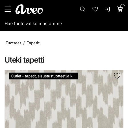
Siirry pääsisältöön
Tuotteet
Tapetit
Uteki tapetti
Ohita kuvat
Outlet – tapetit, sisustustuotteet ja kalkkimaalit