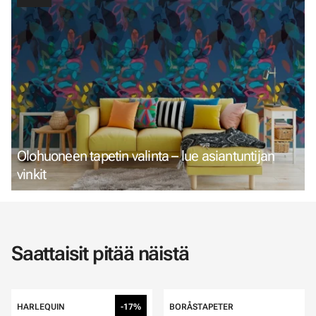
Olohuoneen tapetin valinta – lue asiantuntijan
vinkit
Saattaisit pitää näistä
HARLEQUIN
-17%
BORÅSTAPETER