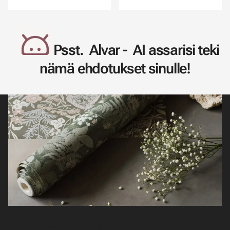
Psst. Alvar - AI assarisi teki
nämä ehdotukset sinulle!
Opi tapetoimaan