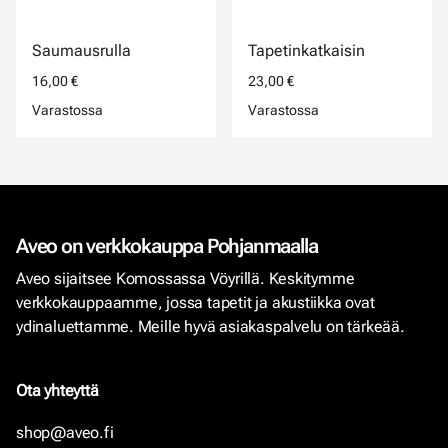
Saumausrulla
Tapetinkatkaisin
16,00 €
23,00 €
Varastossa
Varastossa
Aveo on verkkokauppa Pohjanmaalla
Aveo sijaitsee Komossassa Vöyrillä. Keskitymme
verkkokauppaamme, jossa tapetit ja akustiikka ovat
ydinaluettamme. Meille hyvä asiakaspalvelu on tärkeää.
Ota yhteyttä
shop@aveo.fi