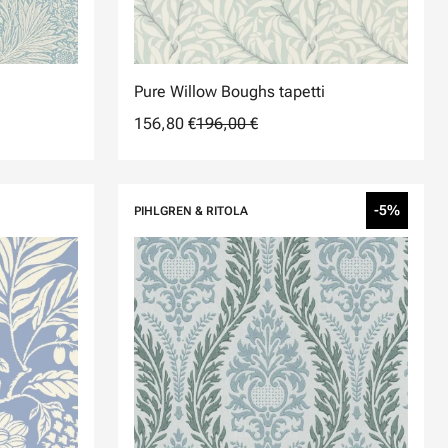
Pure Willow Boughs tapetti
156,80 €
196,00 €
-5%
PIHLGREN & RITOLA