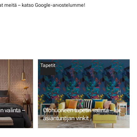
t meitä – katso Google-arvostelumme!
Tapetit
 valinta –
Olohuoneen tapetin valinta – lue
asiantuntijan vinkit