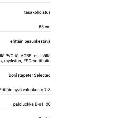
tasakohdistus
53 cm
erittäin pesunkestävä
ällä PVC:tä,
AGBB,
ei sisällä
ja,
myrkytön,
FSC-sertifioitu
Boråstapeter Selected
Erittäin hyvä valonkesto 7-8
paloluokka B-s1, d0