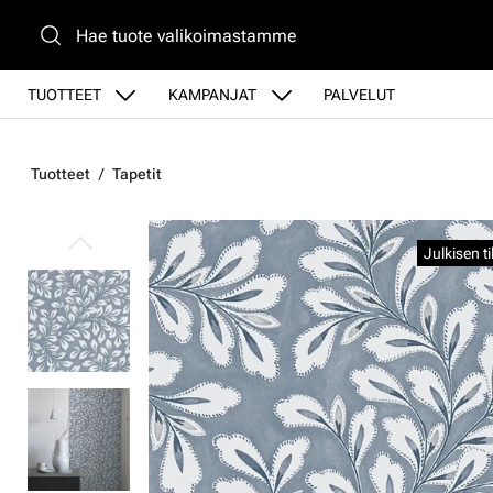
Siirry pääsisältöön
TUOTTEET
KAMPANJAT
PALVELUT
Tuotteet
Tapetit
Ohita kuvat
Julkisen t