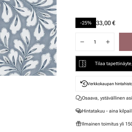
33,00 €
-25%
Tilaa tapettinäyte,
Verkkokaupan hintahisto
Osaava, ystävällinen as
Hintatakuu - aina kilpai
Ilmainen toimitus yli 1