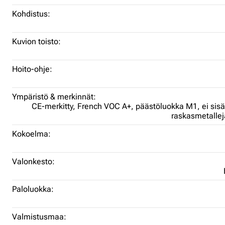
Kohdistus:
Kuvion toisto:
Hoito-ohje:
Ympäristö & merkinnät:
CE-merkitty,
French VOC A+,
päästöluokka M1,
ei sis
raskasmetalle
Kokoelma:
Valonkesto:
Paloluokka:
Valmistusmaa: