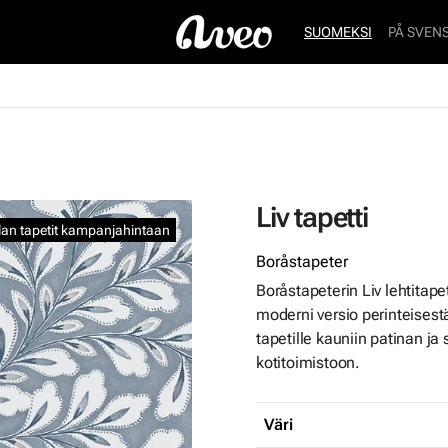
SUOMEKSI
PÅ SVEN
Liv tapetti
ilan tapetit kampanjahintaan
Boråstapeter
Boråstapeterin Liv lehtitapet
moderni versio perinteisestä
tapetille kauniin patinan ja
kotitoimistoon.
Väri