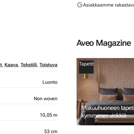
Asiakkaamme rakastava
Aveo Magazine
Tapetit
t
,
Kaava
,
Tekstiili
,
Toistuva
Luonto
Non woven
Makuuhuoneen tapetin
kymmenen vinkkiä
10,05 m
53 cm