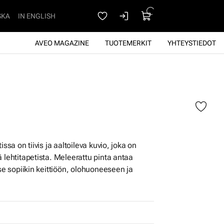
SKA
IN ENGLISH
AVEO MAGAZINE
TUOTEMERKIT
YHTEYSTIEDOT
issa on tiivis ja aaltoileva kuvio, joka on
 lehtitapetista. Meleerattu pinta antaa
 se sopiikin keittiöön, olohuoneeseen ja