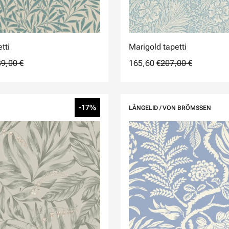
tti
Marigold tapetti
9,00 €
165,60 €
207,00 €
-17%
LÅNGELID / VON BRÖMSSEN