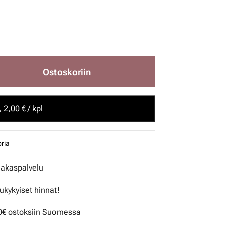
Ostoskoriin
 2,00 € / kpl
ria
iakaspalvelu
lukykyiset hinnat!
50€ ostoksiin Suomessa