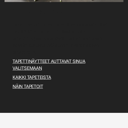
Opi tapetoimaan
Tapetit on valittu, mutta mitä seuraavaksi pitäisi
tehdä? Miten tapetoin? Tässä sinulle
tapetointiopas, josta löydät kaiken tarvittavan
esivalmisteluista työkaluihin ja varsinaiseen
tapetointiin.
TAPETTINÄYTTEET AUTTAVAT SINUA
VALITSEMAAN
KAIKKI TAPETEISTA
NÄIN TAPETOIT