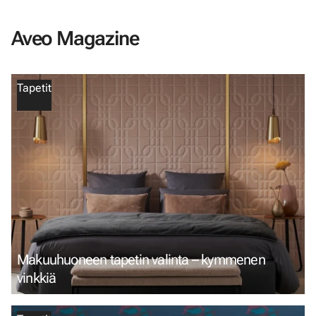
Aveo Magazine
Tapetit
Makuuhuoneen tapetin valinta – kymmenen
vinkkiä