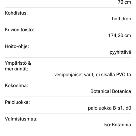
70 cm
Kohdistus:
half drop
Kuvion toisto:
174,20 cm
Hoito-ohje:
pyyhittävä
Ympäristö &
merkinnät:
vesipohjaiset värit,
ei sisällä PVC:tä
Kokoelma:
Botanical Botanica
Paloluokka:
paloluokka B-s1, d0
Valmistusmaa:
Iso-Britannia