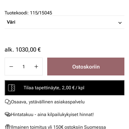
Tuotekoodi
:
115/15045
Väri
alk.
1030,00 €
Ostoskoriin
Tilaa tapettinäyte, 2,00 € / kpl
Osaava, ystävällinen asiakaspalvelu
Hintatakuu - aina kilpailukykyiset hinnat!
Ilmainen toimitus yli 150€ ostoksiin Suomessa