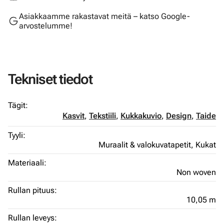
Asiakkaamme rakastavat meitä – katso Google-
arvostelumme!
Tekniset tiedot
Tägit:
Kasvit
,
Tekstiili
,
Kukkakuvio
,
Design
,
Taide
Tyyli:
Muraalit & valokuvatapetit,
Kukat
Materiaali:
Non woven
Rullan pituus:
10,05 m
Rullan leveys: