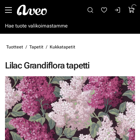
Siirry pääsisältöön
Tuotteet
Tapetit
Kukkatapetit
Lilac Grandiflora tapetti
Ohita kuvat