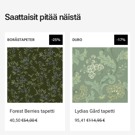
Saattaisit pitää näistä
BORÅSTAPETER
-25%
DURO
-17%
Forest Berries tapetti
Lydias Gård tapetti
40,50 €
54,00 €
95,41 €
114,95 €