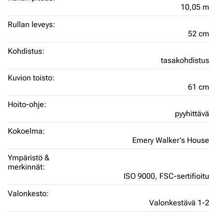
10,05 m
Rullan leveys:
52 cm
Kohdistus:
tasakohdistus
Kuvion toisto:
61 cm
Hoito-ohje:
pyyhittävä
Kokoelma:
Emery Walker's House
Ympäristö &
merkinnät:
ISO 9000,
FSC-sertifioitu
Valonkesto:
Valonkestävä 1-2