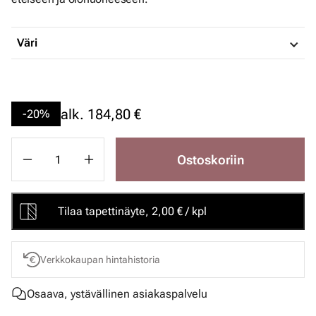
Väri
alk.
184,80 €
-20%
Ostoskoriin
Tilaa tapettinäyte, 2,00 € / kpl
Verkkokaupan hintahistoria
Osaava, ystävällinen asiakaspalvelu