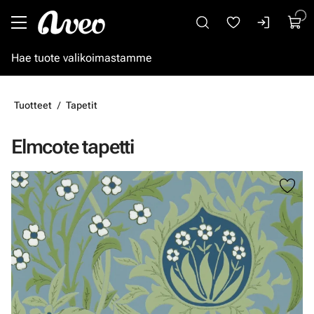
Siirry pääsisältöön
Tuotteet
Tapetit
Elmcote tapetti
Ohita kuvat