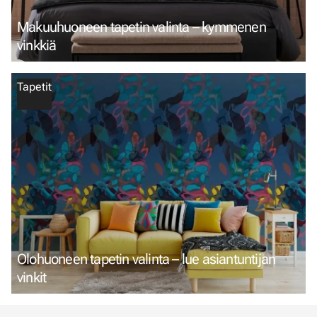
Makuuhuoneen tapetin valinta – kymmenen
vinkkiä
Tapetit
Olohuoneen tapetin valinta – lue asiantuntijan
vinkit