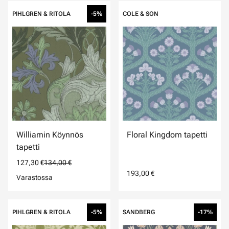
PIHLGREN & RITOLA
-5%
COLE & SON
Williamin Köynnös
Floral Kingdom tapetti
tapetti
127,30 €
134,00 €
193,00 €
Varastossa
PIHLGREN & RITOLA
-5%
SANDBERG
-17%