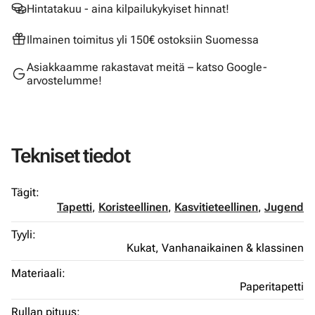
Hintatakuu - aina kilpailukykyiset hinnat!
Ilmainen toimitus yli 150€ ostoksiin Suomessa
Asiakkaamme rakastavat meitä – katso Google-
arvostelumme!
Tekniset tiedot
Tägit:
Tapetti
,
Koristeellinen
,
Kasvitieteellinen
,
Jugend
Tyyli:
Kukat,
Vanhanaikainen & klassinen
Materiaali:
Paperitapetti
Rullan pituus: