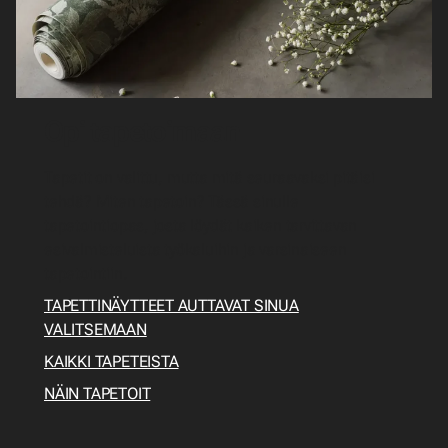
Opi tapetoimaan
Tapetit on valittu, mutta mitä seuraavaksi pitäisi
tehdä? Miten tapetoin? Tässä sinulle
tapetointiopas, josta löydät kaiken tarvittavan
esivalmisteluista työkaluihin ja varsinaiseen
tapetointiin.
TAPETTINÄYTTEET AUTTAVAT SINUA
VALITSEMAAN
KAIKKI TAPETEISTA
NÄIN TAPETOIT