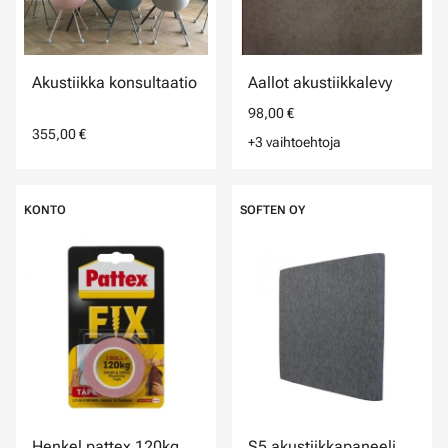
Akustiikka konsultaatio
Aallot akustiikkalevy
98,00 €
355,00 €
+3 vaihtoehtoja
KONTO
SOFTEN OY
Henkel pattex 120kg
S5 akustiikkapaneeli