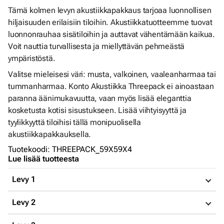
Tämä kolmen levyn akustiikkapakkaus tarjoaa luonnollisen
hiljaisuuden erilaisiin tiloihin. Akustiikkatuotteemme tuovat
luonnonrauhaa sisätiloihin ja auttavat vähentämään kaikua.
Voit nauttia turvallisesta ja miellyttävän pehmeästä
ympäristöstä.
Valitse mieleisesi väri: musta, valkoinen, vaaleanharmaa tai
tummanharmaa. Konto Akustiikka Threepack ei ainoastaan
paranna äänimukavuutta, vaan myös lisää eleganttia
kosketusta kotisi sisustukseen. Lisää viihtyisyyttä ja
tyylikkyyttä tiloihisi tällä monipuolisella
akustiikkapakkauksella.
Tuotekoodi
:
THREEPACK_59X59X4
Lue lisää tuotteesta
Levy 1
Levy 2