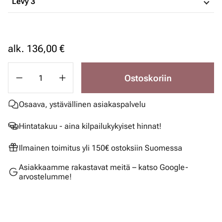
Levy 3
alk.
136,00 €
Ostoskoriin
Osaava, ystävällinen asiakaspalvelu
Hintatakuu - aina kilpailukykyiset hinnat!
Ilmainen toimitus yli 150€ ostoksiin Suomessa
Asiakkaamme rakastavat meitä – katso Google-
arvostelumme!