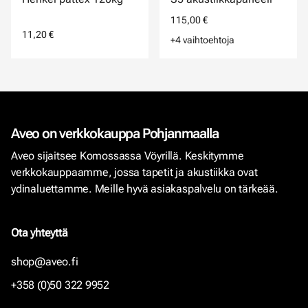
115,00 €
11,20 €
+4 vaihtoehtoja
Aveo on verkkokauppa Pohjanmaalla
Aveo sijaitsee Komossassa Vöyrillä. Keskitymme
verkkokauppaamme, jossa tapetit ja akustiikka ovat
ydinaluettamme. Meille hyvä asiakaspalvelu on tärkeää.
Ota yhteyttä
shop@aveo.fi
+358 (0)50 322 9952