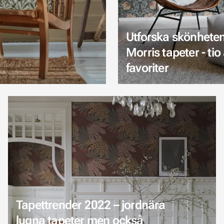
Utforska skönheten
Morris tapeter - tio
favoriter
Tapettrender 2022 – jordnära
lugna tapeter men också