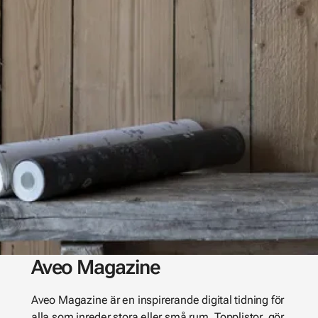
Aveo Magazine
Aveo Magazine är en inspirerande digital tidning för
alla som inreder stora eller små rum. Topplistor, gör