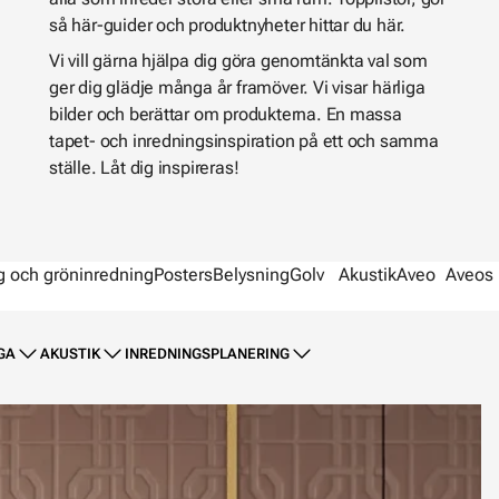
så här-guider och produktnyheter hittar du här.
Vi vill gärna hjälpa dig göra genomtänkta val som
ger dig glädje många år framöver. Vi visar härliga
bilder och berättar om produkterna. En massa
tapet- och inredningsinspiration på ett och samma
ställe. Låt dig inspireras!
g och gröninredning
Posters
Belysning
Golv
Akustik
Aveo
Aveos 
GA
AKUSTIK
INREDNINGSPLANERING