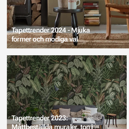
Tapettrender 2024 - Mjuka
former och modiga val
Tapettrender 2023:
Måttbeställda muraler, ton i