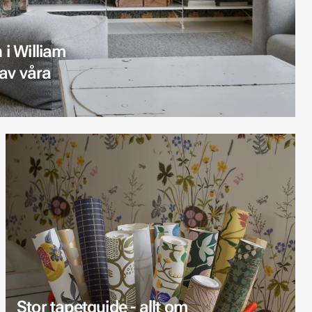
 i William
 av våra
Stor tapetguide - allt om