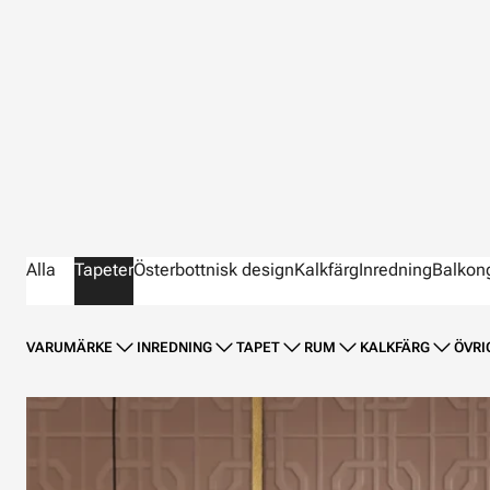
Alla
Tapeter
Österbottnisk design
Kalkfärg
Inredning
Balkon
VARUMÄRKE
INREDNING
TAPET
RUM
KALKFÄRG
ÖVRI