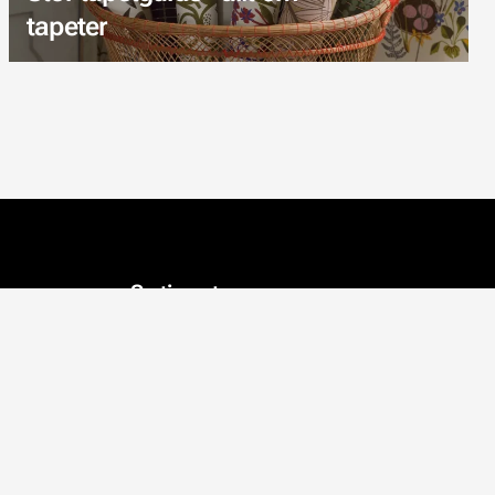
tapeter
Sortiment
Tapeter
Inredning
Kalkfärg
Posters