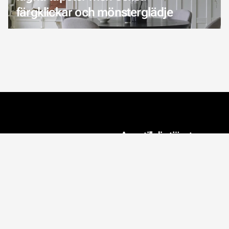
färgklickar och mönsterglädje
n
Aveo till din tjänst
fter
Inredningsprojekt
Proffsinredare
Influencers
icy
Privatpersoner