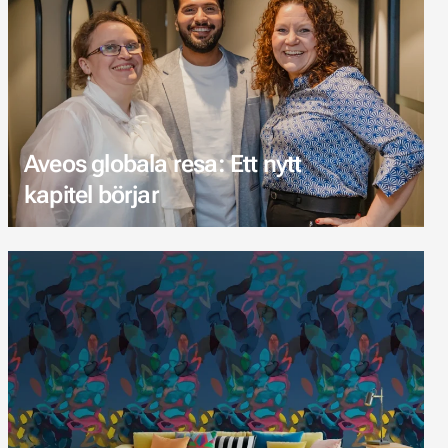
Aveos globala resa: Ett nytt
kapitel börjar