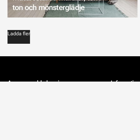
ton och mönsterglädje
Ladda fler
Aveo en webbshop i
Informatio
Österbotten
Kontaktuppgi
Aveo finns i Komossa i Vörå.
Företaget fokuserar på
Om oss
webbhandel, där tapeter och
akustik är i fokus. Vi vill hjälpa alla
Miljön
kunder så bra vi kan.
Integritetspol