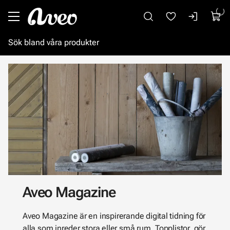
Gå till huvudinnehåll
Aveo Magazine
Aveo Magazine är en inspirerande digital tidning för
alla som inreder stora eller små rum. Topplistor, gör