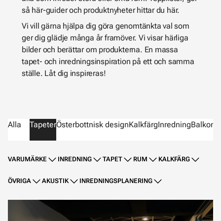
så här-guider och produktnyheter hittar du här.
Vi vill gärna hjälpa dig göra genomtänkta val som
ger dig glädje många år framöver. Vi visar härliga
bilder och berättar om produkterna. En massa
tapet- och inredningsinspiration på ett och samma
ställe. Låt dig inspireras!
Alla
Tapeter
Österbottnisk design
Kalkfärg
Inredning
Balkong
VARUMÄRKE
INREDNING
TAPET
RUM
KALKFÄRG
ÖVRIGA
AKUSTIK
INREDNINGSPLANERING