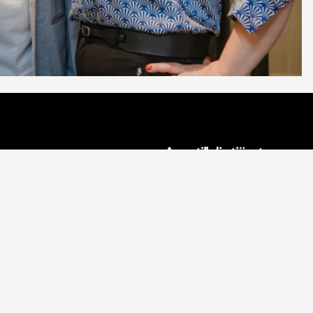
n
Aveo till din tjänst
fter
Inredningsprojekt
Proffsinredare
Influencers
icy
Privatpersoner
Återförsäljare