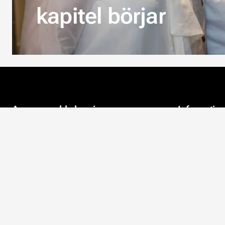
kapitel börjar
Aveo en webbshop i
Informatio
Österbotten
Kontaktuppgi
Aveo finns i Komossa i Vörå.
Företaget fokuserar på
Om oss
webbhandel, där tapeter och
akustik är i fokus. Vi vill hjälpa alla
Miljön
kunder så bra vi kan.
Integritetspol
Ta kontakt
Köpvillkor