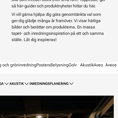
så här-guider och produktnyheter hittar du här.
Vi vill gärna hjälpa dig göra genomtänkta val som
ger dig glädje många år framöver. Vi visar härliga
bilder och berättar om produkterna. En massa
tapet- och inredningsinspiration på ett och samma
ställe. Låt dig inspireras!
g och gröninredning
Posters
Belysning
Golv
Akustik
Aveo
Aveos 
GA
AKUSTIK
INREDNINGSPLANERING