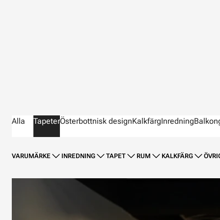
Alla
Tapeter
Österbottnisk design
Kalkfärg
Inredning
Balkon
VARUMÄRKE
INREDNING
TAPET
RUM
KALKFÄRG
ÖVRI