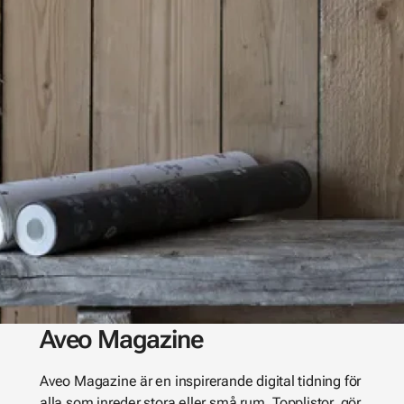
Aveo Magazine
Aveo Magazine är en inspirerande digital tidning för
alla som inreder stora eller små rum. Topplistor, gör