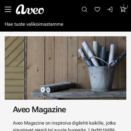
Siirry pääsisältöön
Aveo Magazine
Aveo Magazine on inspiroiva digilehti kaikille, jotka
sisustavat pieniä tai suuria huoneita. Löydät täältä