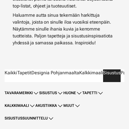
top-listat, ohjeet ja tuoteuutiset.
Haluamme autta sinua tekemään harkittuja
valintoja, joista on sinulle iloa vuosiksi eteenpäin.
Näytämme sinulle ihania kuvia ja kerromme
tuotteista. Paljon tapetteja ja sisustusinspiraatiota
yhdessä ja samassa paikassa. Inspiroidu!
Kaikki
Tapetit
Designia Pohjanmaalta
Kalkkimaali
Sisustus
Parv
TAVARAMERKKI
SISUSTUS
HUONE
TAPETTI
KALKKIMAALI
AKUSTIIKKA
MUUT
SISUSTUSSUUNNITTELU