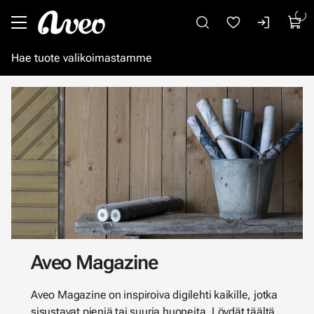
Siirry pääsisältöön
Aveo Magazine
Aveo Magazine on inspiroiva digilehti kaikille, jotka
sisustavat pieniä tai suuria huoneita. Löydät täältä