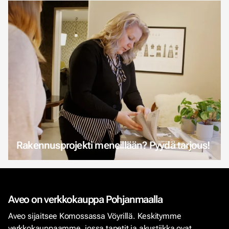
Rakennusprojekti meneillään? Pyydä tarjous!
Aveo on verkkokauppa Pohjanmaalla
Aveo sijaitsee Komossassa Vöyrillä. Keskitymme
verkkokauppaamme, jossa tapetit ja akustiikka ovat