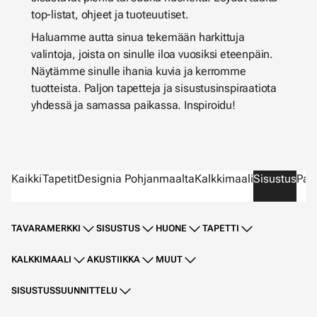
top-listat, ohjeet ja tuoteuutiset.
Haluamme autta sinua tekemään harkittuja
valintoja, joista on sinulle iloa vuosiksi eteenpäin.
Näytämme sinulle ihania kuvia ja kerromme
tuotteista. Paljon tapetteja ja sisustusinspiraatiota
yhdessä ja samassa paikassa. Inspiroidu!
Kaikki
Tapetit
Designia Pohjanmaalta
Kalkkimaali
Sisustus
Parv
TAVARAMERKKI
SISUSTUS
HUONE
TAPETTI
KALKKIMAALI
AKUSTIIKKA
MUUT
SISUSTUSSUUNNITTELU