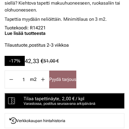
siellä? Kiehtova tapetti makuuhuoneeseen, ruokasaliin tai
olohuoneeseen.
Tapettia myydään neliöittäin. Minimitilaus on 3 m2.
Tuotekoodi
:
R14221
Lue lisää tuotteesta
Tilaustuote,
postitus 2-3 viikkoa
42,33 €
-17%
51,00 €
m2
Pyydä tarjous
Tilaa tapettinäyte, 2,00 € / kpl
Varastossa, postitus seuraavana arkipäivänä
Verkkokaupan hintahistoria