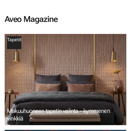
Aveo Magazine
Tapetit
Makuuhuoneen tapetin valinta – kymmenen
vinkkiä