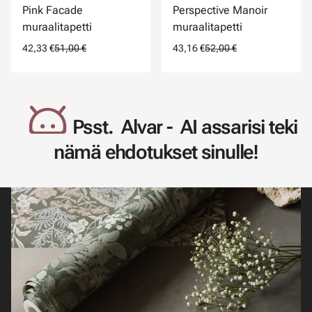
Pink Facade
Perspective Manoir
muraalitapetti
muraalitapetti
42,33 €
51,00 €
43,16 €
52,00 €
Psst. Alvar - AI assarisi teki
nämä ehdotukset sinulle!