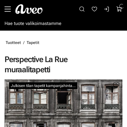
Siirry pääsisältöön
Tuotteet
Tapetit
Perspective La Rue
muraalitapetti
Ohita kuvat
Julkisen tilan tapetit kampanjahintaan