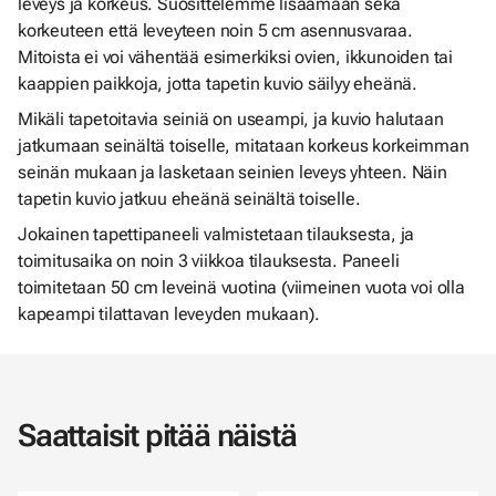
leveys ja korkeus. Suosittelemme lisäämään sekä
korkeuteen että leveyteen noin 5 cm asennusvaraa.
Mitoista ei voi vähentää esimerkiksi ovien, ikkunoiden tai
kaappien paikkoja, jotta tapetin kuvio säilyy eheänä.
Mikäli tapetoitavia seiniä on useampi, ja kuvio halutaan
jatkumaan seinältä toiselle, mitataan korkeus korkeimman
seinän mukaan ja lasketaan seinien leveys yhteen. Näin
tapetin kuvio jatkuu eheänä seinältä toiselle.
Jokainen tapettipaneeli valmistetaan tilauksesta, ja
toimitusaika on noin 3 viikkoa tilauksesta. Paneeli
toimitetaan 50 cm leveinä vuotina (viimeinen vuota voi olla
kapeampi tilattavan leveyden mukaan).
Saattaisit pitää näistä