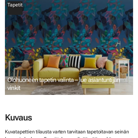
Tapetit
Olohuoneen tapetin valinta – lue asiantuntijan
vinkit
Kuvaus
Kuvatapettien tilausta varten tarvitaan tapetoitavan seinän