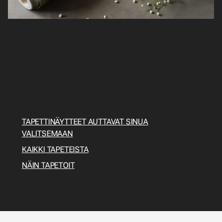
Opi tapetoimaan
Tapetit on valittu, mutta mitä seuraavaksi pitäisi
tehdä? Miten tapetoin? Tässä sinulle
tapetointiopas, josta löydät kaiken tarvittavan
esivalmisteluista työkaluihin ja varsinaiseen
tapetointiin.
TAPETTINÄYTTEET AUTTAVAT SINUA
VALITSEMAAN
KAIKKI TAPETEISTA
NÄIN TAPETOIT