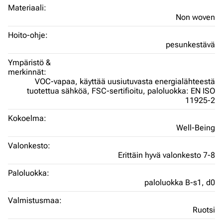
Materiaali:
Non woven
Hoito-ohje:
pesunkestävä
Ympäristö &
merkinnät:
VOC-vapaa,
käyttää uusiutuvasta energialähteestä
tuotettua sähköä,
FSC-sertifioitu,
paloluokka: EN ISO
11925-2
Kokoelma:
Well-Being
Valonkesto:
Erittäin hyvä valonkesto 7-8
Paloluokka:
paloluokka B-s1, d0
Valmistusmaa:
Ruotsi