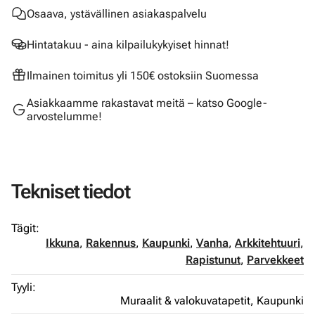
Osaava, ystävällinen asiakaspalvelu
Hintatakuu - aina kilpailukykyiset hinnat!
Ilmainen toimitus yli 150€ ostoksiin Suomessa
Asiakkaamme rakastavat meitä – katso Google-
arvostelumme!
Tekniset tiedot
Tägit:
Ikkuna
,
Rakennus
,
Kaupunki
,
Vanha
,
Arkkitehtuuri
,
Rapistunut
,
Parvekkeet
Tyyli:
Muraalit & valokuvatapetit,
Kaupunki