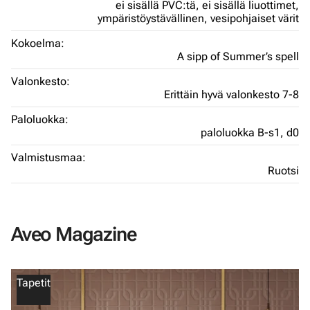
ei sisällä PVC:tä,
ei sisällä liuottimet,
ympäristöystävällinen,
vesipohjaiset värit
Kokoelma:
A sipp of Summer’s spell
Valonkesto:
Erittäin hyvä valonkesto 7-8
Paloluokka:
paloluokka B-s1, d0
Valmistusmaa:
Ruotsi
Aveo Magazine
Tapetit