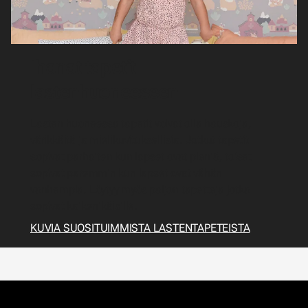
Ihanat tapetit
lastenhuoneeseen
Lasten huoneessa tapetit voivat olla hauskoja,
värikkäitä ja mielikuvituksellisia. Jotkut tapetit
sopivat parhaiten kun lapset ovat pieniä, toiset
sopivat paremmin kun lapset ovat vähän
vanhempia. Löytyy myös paljon tapetteja jotka
sopivat kaikenikäisille.
KUVIA SUOSITUIMMISTA LASTENTAPETEISTA