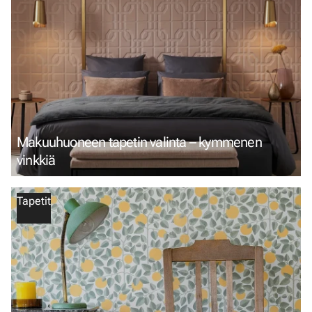
Makuuhuoneen tapetin valinta – kymmenen
vinkkiä
Tapetit