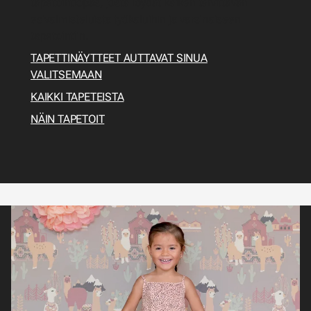
tapetointiopas, josta löydät kaiken tarvittavan
esivalmisteluista työkaluihin ja varsinaiseen
tapetointiin.
TAPETTINÄYTTEET AUTTAVAT SINUA
VALITSEMAAN
KAIKKI TAPETEISTA
NÄIN TAPETOIT