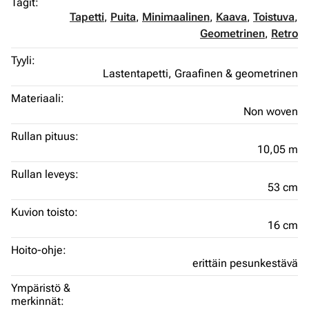
Tägit:
Tapetti
,
Puita
,
Minimaalinen
,
Kaava
,
Toistuva
,
Geometrinen
,
Retro
Tyyli:
Lastentapetti,
Graafinen & geometrinen
Materiaali:
Non woven
Rullan pituus:
10,05 m
Rullan leveys:
53 cm
Kuvion toisto:
16 cm
Hoito-ohje:
erittäin pesunkestävä
Ympäristö &
merkinnät: