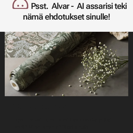
Psst. Alvar - AI assarisi teki
nämä ehdotukset sinulle!
Opi tapetoimaan
Tapetit on valittu, mutta mitä seuraavaksi pitäisi
tehdä? Miten tapetoin? Tässä sinulle