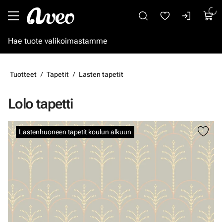
Siirry pääsisältöön
Tuotteet
Tapetit
Lasten tapetit
Lolo tapetti
Ohita kuvat
Lastenhuoneen tapetit koulun alkuun