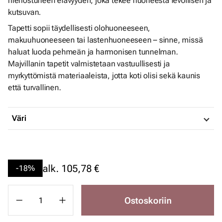
hienostuneen elävyyden, joka tekee huoneesta levollisen ja
kutsuvan.
Tapetti sopii täydellisesti olohuoneeseen,
makuuhuoneeseen tai lastenhuoneeseen – sinne, missä
haluat luoda pehmeän ja harmonisen tunnelman.
Majvillanin tapetit valmistetaan vastuullisesti ja
myrkyttömistä materiaaleista, jotta koti olisi sekä kaunis
että turvallinen.
Väri
alk.
105,78 €
-18%
Ostoskoriin