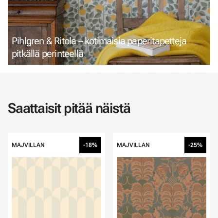
Pihlgren & Ritola – kotimaisia paperitapetteja
pitkällä perinteellä
Saattaisit pitää näistä
MAJVILLAN
-18%
MAJVILLAN
-25%