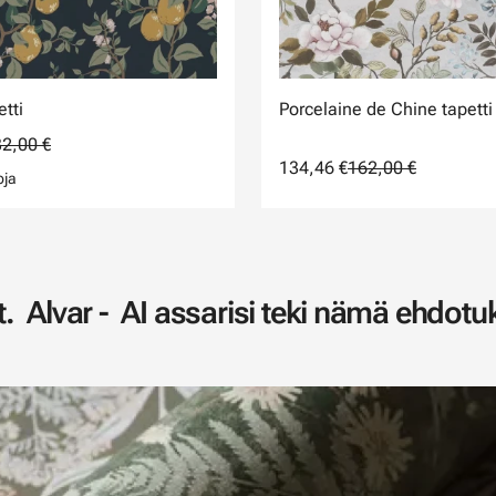
etti
Porcelaine de Chine tapetti
2,00 €
134,46 €
162,00 €
oja
. Alvar - AI assarisi teki nämä ehdotuk