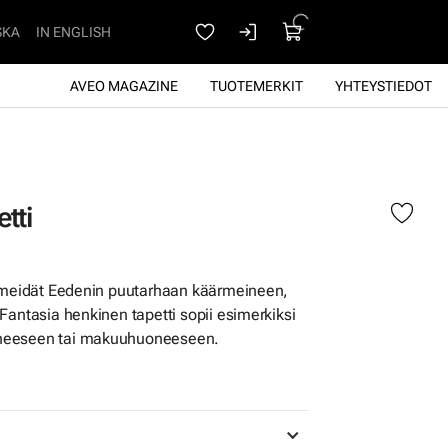
SKA
IN ENGLISH
AVEO MAGAZINE
TUOTEMERKIT
YHTEYSTIEDOT
tti
e meidät Eedenin puutarhaan käärmeineen,
Fantasia henkinen tapetti sopii esimerkiksi
neeseen tai makuuhuoneeseen.