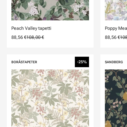
Peach Valley tapetti
Poppy Mea
88,56 €
108,00 €
88,56 €
108
-25%
BORÅSTAPETER
SANDBERG