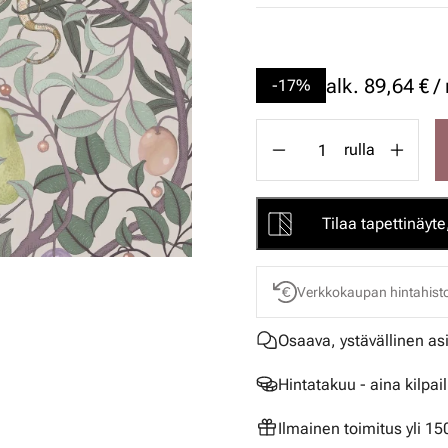
alk.
89,64 € / 
-17%
rulla
Tilaa tapettinäyte,
Verkkokaupan hintahisto
Osaava, ystävällinen as
Hintatakuu - aina kilpai
Ilmainen toimitus yli 1