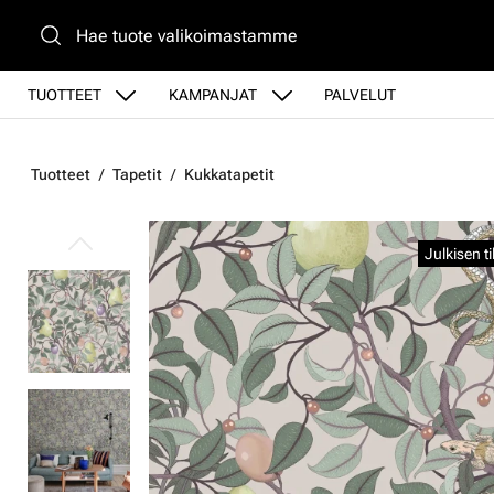
Siirry pääsisältöön
TUOTTEET
KAMPANJAT
PALVELUT
Tuotteet
Tapetit
Kukkatapetit
Ohita kuvat
Julkisen t