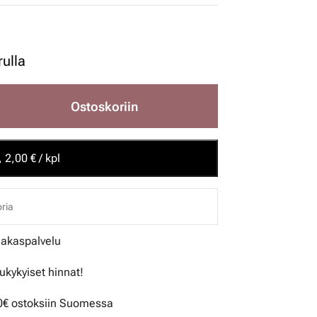
rulla
Ostoskoriin
 2,00 € / kpl
ria
iakaspalvelu
lukykyiset hinnat!
50€ ostoksiin Suomessa