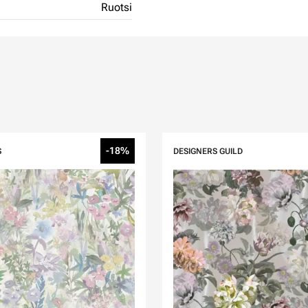
Ruotsi
-18%
S
DESIGNERS GUILD