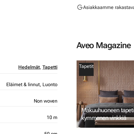
Asiakkaamme rakastava
Aveo Magazine
Tapetit
Hedelmät
,
Tapetti
Eläimet & linnut,
Luonto
Non woven
Makuuhuoneen tapetin
kymmenen vinkkiä
10 m
50 cm