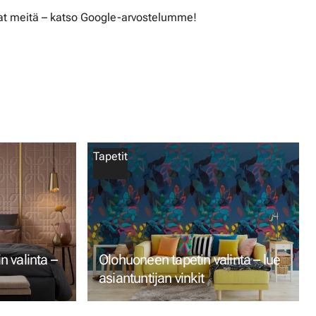
t meitä – katso Google-arvostelumme!
Tapetit
 valinta –
Olohuoneen tapetin valinta – lue
asiantuntijan vinkit