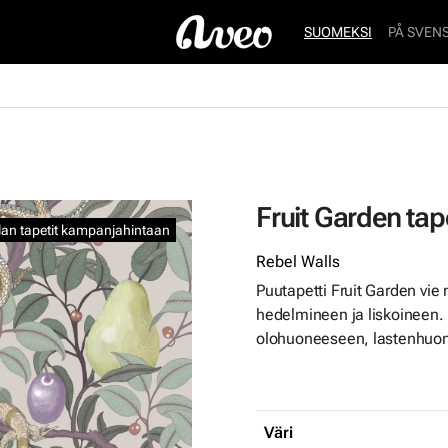
SUOMEKSI
PÅ SVEN
Fruit Garden tape
ilan tapetit kampanjahintaan
Rebel Walls
Puutapetti Fruit Garden vi
hedelmineen ja liskoineen. 
olohuoneeseen, lastenhuo
Väri