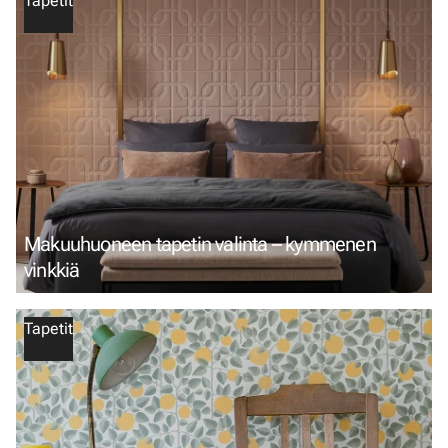
Tapetit
Makuuhuoneen tapetin valinta – kymmenen
vinkkiä
Tapetit