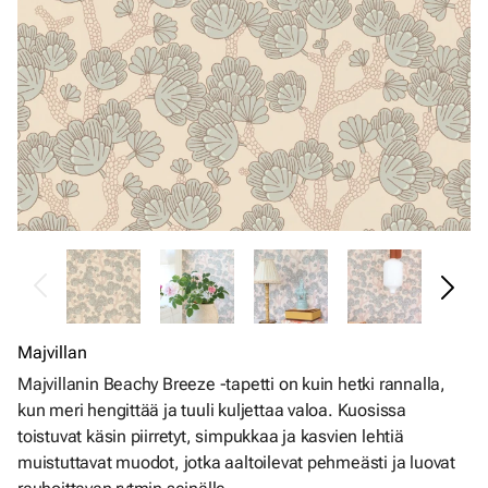
Majvillan
Majvillanin Beachy Breeze -tapetti on kuin hetki rannalla,
kun meri hengittää ja tuuli kuljettaa valoa. Kuosissa
toistuvat käsin piirretyt, simpukkaa ja kasvien lehtiä
muistuttavat muodot, jotka aaltoilevat pehmeästi ja luovat