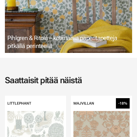
Pihlgren & Ritola – kotimaisia paperitapetteja
pitkällä perinteellä
Saattaisit pitää näistä
LITTLEPHANT
MAJVILLAN
-18%