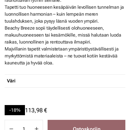
rauhoittavan rytmin seinälle.
Tapetti tuo huoneeseen kesäpäivän levollisen tunnelman ja
luonnollisen harmonian – kuin lempeän meren
tuulahduksen, joka pysyy läsnä vuoden ympäri.
Beachy Breeze sopii täydellisesti olohuoneeseen,
makuuhuoneeseen tai kesämökille, missä halutaan luoda
raikas, luonnollinen ja rentouttava ilmapiiri.
Majvillanin tapetit valmistetaan ympäristöystävällisesti ja
myrkyttömistä materiaaleista – ne tuovat kotiin kestävää
kauneutta ja hyvää oloa.
Väri
113,98 €
-18%
Ostoskoriin