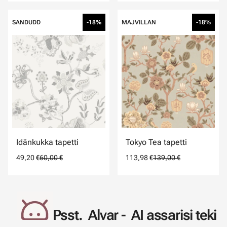
SANDUDD
-18%
MAJVILLAN
-18%
Idänkukka tapetti
Tokyo Tea tapetti
49,20 €
60,00 €
113,98 €
139,00 €
Psst. Alvar - AI assarisi teki