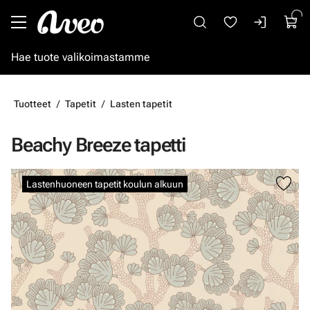
Siirry pääsisältöön
Tuotteet
Tapetit
Lasten tapetit
Beachy Breeze tapetti
Ohita kuvat
Lastenhuoneen tapetit koulun alkuun