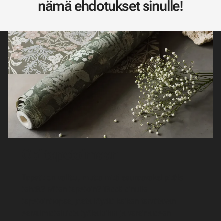
nämä ehdotukset sinulle!
Opi tapetoimaan
Tapetit on valittu, mutta mitä seuraavaksi pitäisi
tehdä? Miten tapetoin? Tässä sinulle
tapetointiopas, josta löydät kaiken tarvittavan
esivalmisteluista työkaluihin ja varsinaiseen