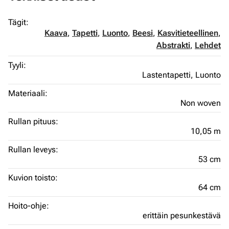
Tägit:
Kaava
,
Tapetti
,
Luonto
,
Beesi
,
Kasvitieteellinen
,
Abstrakti
,
Lehdet
Tyyli:
Lastentapetti,
Luonto
Materiaali:
Non woven
Rullan pituus:
10,05 m
Rullan leveys:
53 cm
Kuvion toisto:
64 cm
Hoito-ohje:
erittäin pesunkestävä