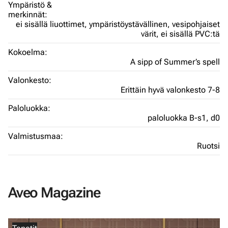
Ympäristö &
merkinnät:
ei sisällä liuottimet,
ympäristöystävällinen,
vesipohjaiset
värit,
ei sisällä PVC:tä
Kokoelma:
A sipp of Summer’s spell
Valonkesto:
Erittäin hyvä valonkesto 7-8
Paloluokka:
paloluokka B-s1, d0
Valmistusmaa:
Ruotsi
Aveo Magazine