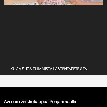
Ihanat tapetit
lastenhuoneeseen
Lasten huoneessa tapetit voivat olla hauskoja,
värikkäitä ja mielikuvituksellisia. Jotkut tapetit
sopivat parhaiten kun lapset ovat pieniä, toiset
sopivat paremmin kun lapset ovat vähän
vanhempia. Löytyy myös paljon tapetteja jotka
sopivat kaikenikäisille.
KUVIA SUOSITUIMMISTA LASTENTAPETEISTA
Aveo on verkkokauppa Pohjanmaalla