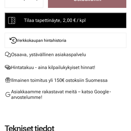
Tilaa tapettinäyte, 2,00 € / kpl
Verkkokaupan hintahistoria
Osaava, ystävällinen asiakaspalvelu
Hintatakuu - aina kilpailukykyiset hinnat!
Ilmainen toimitus yli 150€ ostoksiin Suomessa
Asiakkaamme rakastavat meitä – katso Google-
arvostelumme!
Tekniset tiedot