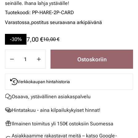
seinälle. Ihana lahja ystävälle!
Tuotekoodi
:
PP-HARE-2P-CARD
Varastossa,
postitus seuraavana arkipäivänä
7,00 €
-30%
10,00 €
Ostoskoriin
Verkkokaupan hintahistoria
Osaava, ystävällinen asiakaspalvelu
Hintatakuu - aina kilpailukykyiset hinnat!
Ilmainen toimitus yli 150€ ostoksiin Suomessa
Asiakkaamme rakastavat meitä – katso Google-