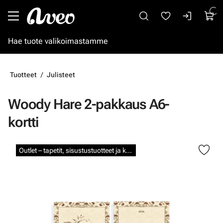
Siirry pääsisältöön
Tuotteet
Julisteet
Woody Hare 2-pakkaus A6-
kortti
Ohita kuvat
Outlet – tapetit, sisustustuotteet ja kalkkimaalit