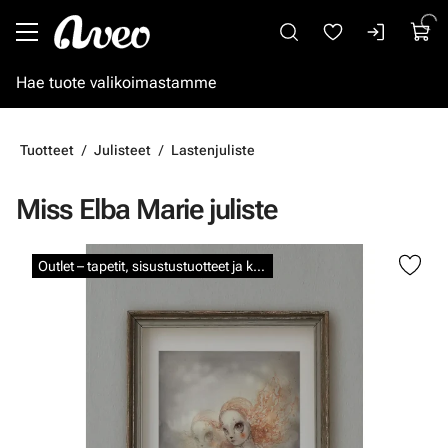
Siirry pääsisältöön
Tuotteet
Julisteet
Lastenjuliste
Miss Elba Marie juliste
Ohita kuvat
Outlet – tapetit, sisustustuotteet ja kalkkimaalit