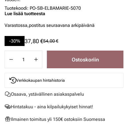
Tuotekoodi
:
PO-SB-ELBAMARIE-5070
Lue lisää tuotteesta
Varastossa,
postitus seuraavana arkipäivänä
37,80 €
-30%
54,00 €
Ostoskoriin
Verkkokaupan hintahistoria
Osaava, ystävällinen asiakaspalvelu
Hintatakuu - aina kilpailukykyiset hinnat!
Ilmainen toimitus yli 150€ ostoksiin Suomessa