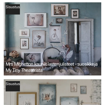
Sisustus
Mrs Mighetton kauniit lastenjulisteet - suosikkeja
My Tiny Theaterista
Sisustus