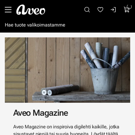
Siirry pääsisältöön
Aveo Magazine
Aveo Magazine on inspiroiva digilehti kaikille, jotka
sisustavat pieniä tai suuria huoneita. Löydät täältä