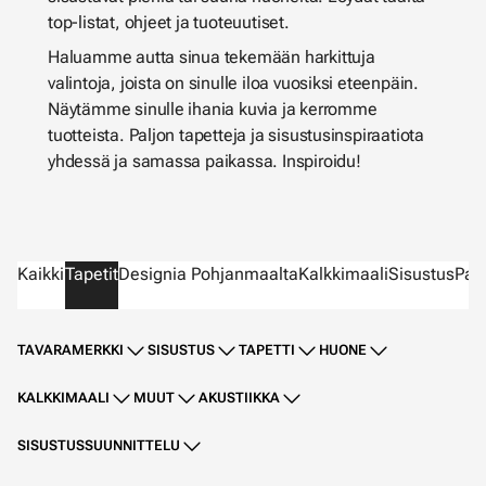
top-listat, ohjeet ja tuoteuutiset.
Haluamme autta sinua tekemään harkittuja
valintoja, joista on sinulle iloa vuosiksi eteenpäin.
Näytämme sinulle ihania kuvia ja kerromme
tuotteista. Paljon tapetteja ja sisustusinspiraatiota
yhdessä ja samassa paikassa. Inspiroidu!
Kaikki
Tapetit
Designia Pohjanmaalta
Kalkkimaali
Sisustus
Parv
TAVARAMERKKI
SISUSTUS
TAPETTI
HUONE
KALKKIMAALI
MUUT
AKUSTIIKKA
SISUSTUSSUUNNITTELU