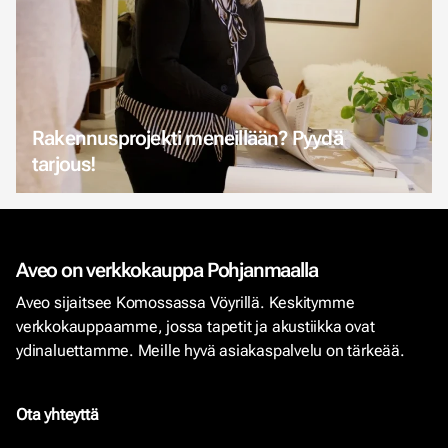
Rakennusprojekti meneillään? Pyydä
tarjous!
Aveo on verkkokauppa Pohjanmaalla
Aveo sijaitsee Komossassa Vöyrillä. Keskitymme
verkkokauppaamme, jossa tapetit ja akustiikka ovat
ydinaluettamme. Meille hyvä asiakaspalvelu on tärkeää.
Ota yhteyttä