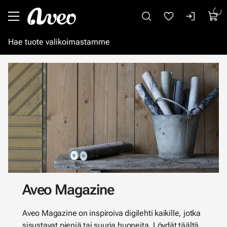
Siirry pääsisältöön
Aveo Magazine
Aveo Magazine on inspiroiva digilehti kaikille, jotka
sisustavat pieniä tai suuria huoneita. Löydät täältä