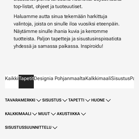
top-listat, ohjeet ja tuoteuutiset.
Haluamme autta sinua tekemään harkittuja
valintoja, joista on sinulle iloa vuosiksi eteenpäin.
Näytämme sinulle ihania kuvia ja kerromme
tuotteista. Paljon tapetteja ja sisustusinspiraatiota
yhdessä ja samassa paikassa. Inspiroidu!
Kaikki
Tapetit
Designia Pohjanmaalta
Kalkkimaali
Sisustus
Parv
TAVARAMERKKI
SISUSTUS
TAPETTI
HUONE
KALKKIMAALI
MUUT
AKUSTIIKKA
SISUSTUSSUUNNITTELU