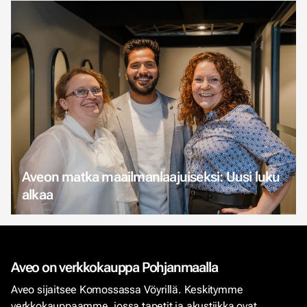
Aveon matka maailmanlaajuiseksi: Uusi luku
alkaa
Aveo on verkkokauppa Pohjanmaalla
Aveo sijaitsee Komossassa Vöyrillä. Keskitymme
verkkokauppaamme, jossa tapetit ja akustiikka ovat