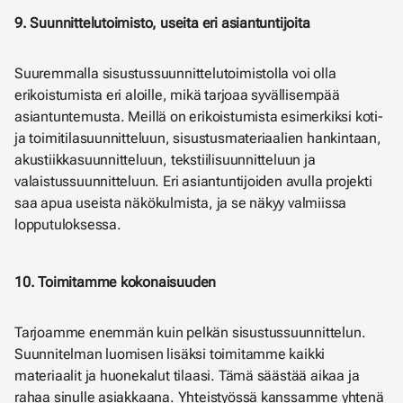
9. Suunnittelutoimisto, useita eri asiantuntijoita
Suuremmalla sisustussuunnittelutoimistolla voi olla
erikoistumista eri aloille, mikä tarjoaa syvällisempää
asiantuntemusta. Meillä on erikoistumista esimerkiksi koti-
ja toimitilasuunnitteluun, sisustusmateriaalien hankintaan,
akustiikkasuunnitteluun, tekstiilisuunnitteluun ja
valaistussuunnitteluun. Eri asiantuntijoiden avulla projekti
saa apua useista näkökulmista, ja se näkyy valmiissa
lopputuloksessa.
10. Toimitamme kokonaisuuden
Tarjoamme enemmän kuin pelkän sisustussuunnittelun.
Suunnitelman luomisen lisäksi toimitamme kaikki
materiaalit ja huonekalut tilaasi. Tämä säästää aikaa ja
rahaa sinulle asiakkaana. Yhteistyössä kanssamme yhtenä