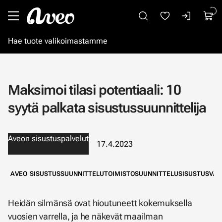
Siirry pääsisältöön
Maksimoi tilasi potentiaali: 10
syytä palkata sisustussuunnittelija
Aveon sisustuspalvelut
17.4.2023
AVEO
SISUSTUSSUUNNITTELU
TOIMISTOSUUNNITTELU
SISUSTUS
VÄR
Heidän silmänsä ovat hioutuneett kokemuksella
vuosien varrella, ja he näkevät maailman