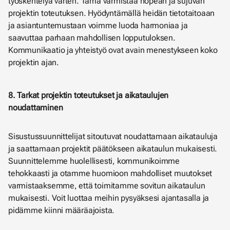
työskentelyä varten. Tämä varmistaa nopean ja sujuvan
projektin toteutuksen. Hyödyntämällä heidän tietotaitoaan
ja asiantuntemustaan voimme luoda harmoniaa ja
saavuttaa parhaan mahdollisen lopputuloksen.
Kommunikaatio ja yhteistyö ovat avain menestykseen koko
projektin ajan.
8. Tarkat projektin toteutukset ja aikataulujen
noudattaminen
Sisustussuunnittelijat sitoutuvat noudattamaan aikatauluja
ja saattamaan projektit päätökseen aikataulun mukaisesti.
Suunnittelemme huolellisesti, kommunikoimme
tehokkaasti ja otamme huomioon mahdolliset muutokset
varmistaaksemme, että toimitamme sovitun aikataulun
mukaisesti. Voit luottaa meihin pysyäksesi ajantasalla ja
pidämme kiinni määräajoista.