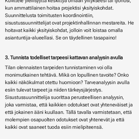
Kuvittele ylellisyyttä keskittyä omaan yritykseesi tai työhösi,
kun ammattilainen hoitaa projektisi yksityiskohdat.
Suunnittelusta toimitusten koordinointiin,
sisustussuunnittelijat ovat projektinhallinnan mestareita. He
hoitavat kaikki yksityiskohdat, jolloin voit loistaa omalla
asiantuntija-alueellasi. Se on täydellinen tasapaino!
3. Tunnista todelliset tarpeesi kattavan analyysin avulla
Tilan olennaisten tarpeiden tunnistaminen voi olla
monimutkainen tehtävä. Mikä on lopullinen tavoite? Onko
kaikki näkökulmat otettu huomioon? Tarveanalyysin avulla
esiin tulevat tarpeet ja niiden tärkeysjärjestys.
Sisustussuunnittelija suorittaa perusteellisen analyysin,
joka varmistaa, että kaikkien odotukset ovat yhteneväiset ja
että jokainen ääni kuullaan. Tällä tavalla varmistetaan, että
molempien osapuolten odotukset ovat yhtenevät ja että
kaikki ovat saaneet tuoda esiin mielipiteensä.