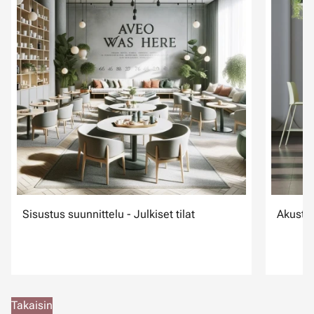
Sisustus suunnittelu - Julkiset tilat
Akustii
Takaisin