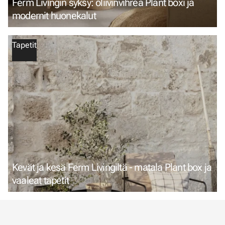
Ferm Livingin syksy: oliivinvihreä Plant boxi ja
modernit huonekalut
Tapetit
Kevät ja kesä Ferm Livingiltä - matala Plant box ja
vaaleat tapetit