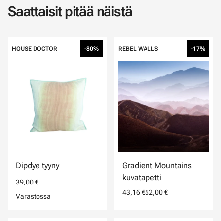
Saattaisit pitää näistä
HOUSE DOCTOR
-80%
REBEL WALLS
-17%
Dipdye tyyny
Gradient Mountains
kuvatapetti
39,00 €
43,16 €
52,00 €
Varastossa