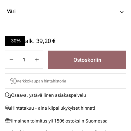
Väri
alk.
39,20 €
-30%
Ostoskoriin
Verkkokaupan hintahistoria
Osaava, ystävällinen asiakaspalvelu
Hintatakuu - aina kilpailukykyiset hinnat!
Ilmainen toimitus yli 150€ ostoksiin Suomessa