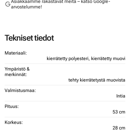
Asiakkaamme rakastavat meitä – katso Google-
arvostelumme!
Tekniset tiedot
Materiaali:
kierrätetty polyesteri,
kierrätetty muovi
Ympäristö &
merkinnät:
tehty kierrätetystä muovista
Valmistusmaa:
Intia
Pituus:
53 cm
Korkeus:
28 cm