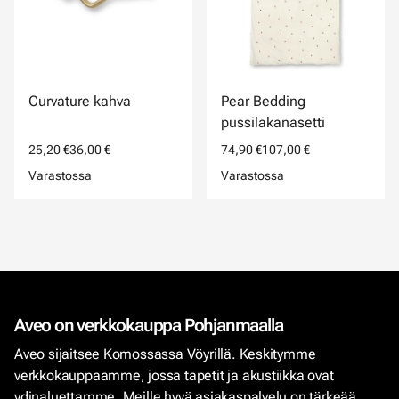
Curvature kahva
Pear Bedding
pussilakanasetti
25,20 €
36,00 €
74,90 €
107,00 €
Varastossa
Varastossa
Aveo on verkkokauppa Pohjanmaalla
Aveo sijaitsee Komossassa Vöyrillä. Keskitymme
verkkokauppaamme, jossa tapetit ja akustiikka ovat
ydinaluettamme. Meille hyvä asiakaspalvelu on tärkeää.