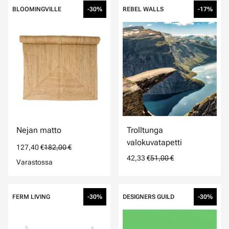
BLOOMINGVILLE
-30%
REBEL WALLS
-17%
Nejan matto
Trolltunga
valokuvatapetti
127,40 €
182,00 €
42,33 €
51,00 €
Varastossa
FERM LIVING
-30%
DESIGNERS GUILD
-30%