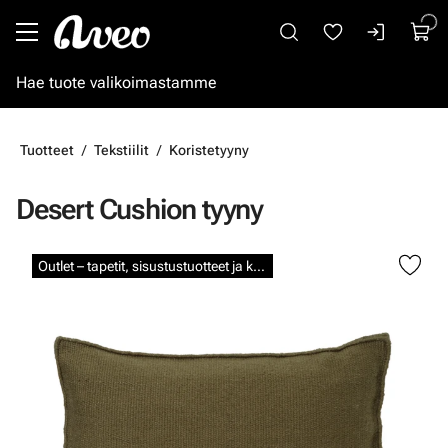
Siirry pääsisältöön
Tuotteet
Tekstiilit
Koristetyyny
Desert Cushion tyyny
Ohita kuvat
Outlet – tapetit, sisustustuotteet ja kalkkimaalit