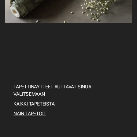
Opi tapetoimaan
Tapetit on valittu, mutta mitä seuraavaksi pitäisi
tehdä? Miten tapetoin? Tässä sinulle
tapetointiopas, josta löydät kaiken tarvittavan
esivalmisteluista työkaluihin ja varsinaiseen
tapetointiin.
TAPETTINÄYTTEET AUTTAVAT SINUA
VALITSEMAAN
KAIKKI TAPETEISTA
NÄIN TAPETOIT