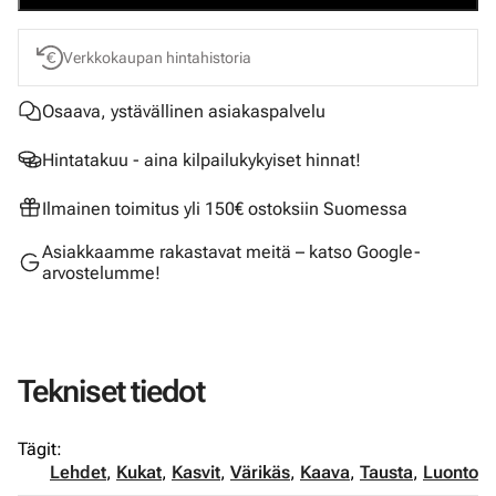
Verkkokaupan hintahistoria
Osaava, ystävällinen asiakaspalvelu
Hintatakuu - aina kilpailukykyiset hinnat!
Ilmainen toimitus yli 150€ ostoksiin Suomessa
Asiakkaamme rakastavat meitä – katso Google-
arvostelumme!
Tekniset tiedot
Tägit:
Lehdet
,
Kukat
,
Kasvit
,
Värikäs
,
Kaava
,
Tausta
,
Luonto