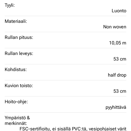
Tyyli:
Luonto
Materiaali:
Non woven
Rullan pituus:
10,05 m
Rullan leveys:
53 cm
Kohdistus:
half drop
Kuvion toisto:
53 cm
Hoito-ohje:
pyyhittävä
Ympäristö &
merkinnät:
FSC-sertifioitu,
ei sisällä PVC:tä,
vesipohjaiset värit