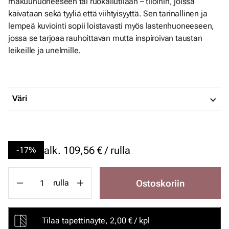
makuuhuoneeseen tai ruokailutilaan – tiloihin, joissa
kaivataan sekä tyyliä että viihtyisyyttä. Sen tarinallinen ja
lempeä kuviointi sopii loistavasti myös lastenhuoneeseen,
jossa se tarjoaa rauhoittavan mutta inspiroivan taustan
leikeille ja unelmille.
Väri
alk.
109,56 € / rulla
-17%
Ostoskoriin
rulla
Tilaa tapettinäyte, 2,00 € / kpl