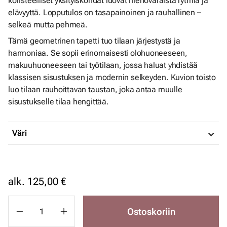
koristeelliset yksityiskohdat luovat hienovaraista rytmiä ja
elävyyttä. Lopputulos on tasapainoinen ja rauhallinen –
selkeä mutta pehmeä.
Tämä geometrinen tapetti tuo tilaan järjestystä ja
harmoniaa. Se sopii erinomaisesti olohuoneeseen,
makuuhuoneeseen tai työtilaan, jossa haluat yhdistää
klassisen sisustuksen ja modernin selkeyden. Kuvion toisto
luo tilaan rauhoittavan taustan, joka antaa muulle
sisustukselle tilaa hengittää.
Väri
alk.
125,00 €
Ostoskoriin