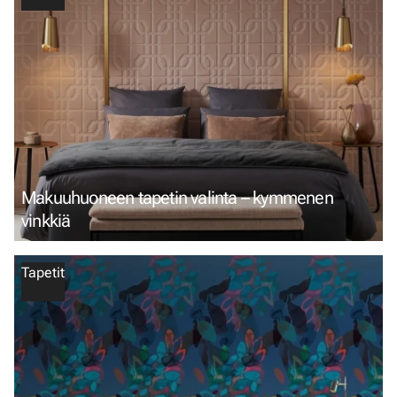
Makuuhuoneen tapetin valinta – kymmenen
vinkkiä
Tapetit