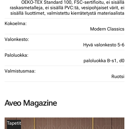
OEKO-TEX Standard 100,
FSC-sertifioitu,
ei sisällä
raskasmetalleja,
ei sisällä PVC:tä,
vesipohjaiset värit,
ei
sisällä liuottimet,
valmistettu kierrätetystä materiaalista
Kokoelma:
Modern Classics
Valonkesto:
Hyvä valonkesto 5-6
Paloluokka:
paloluokka B-s1, d0
Valmistusmaa:
Ruotsi
Aveo Magazine
Tapetit