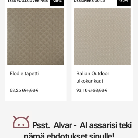
1838 WALLCOVERINGS
-25%
DESIGNERS GUILD
-30%
Elodie tapetti
Balian Outdoor
ulkokankaat
68,25 €
91,00 €
93,10 €
133,00 €
Psst. Alvar - AI assarisi teki
nämä ehdotukset sinulle!