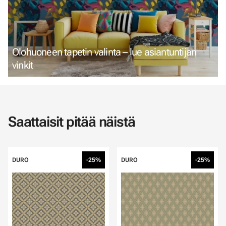
Olohuoneen tapetin valinta – lue asiantuntijan
vinkit
Saattaisit pitää näistä
DURO
-25%
DURO
-25%