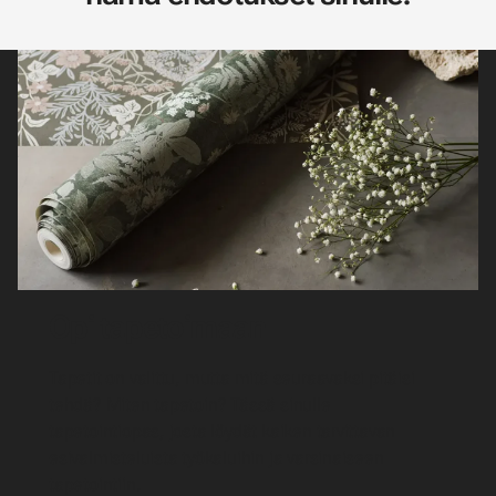
Opi tapetoimaan
Tapetit on valittu, mutta mitä seuraavaksi pitäisi
tehdä? Miten tapetoin? Tässä sinulle
tapetointiopas, josta löydät kaiken tarvittavan
esivalmisteluista työkaluihin ja varsinaiseen
tapetointiin.