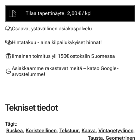
Tilaa tapettinäyte, 2,00 € / kpl
Osaava, ystävällinen asiakaspalvelu
Hintatakuu - aina kilpailukykyiset hinnat!
Ilmainen toimitus yli 150€ ostoksiin Suomessa
Asiakkaamme rakastavat meitä – katso Google-
arvostelumme!
Tekniset tiedot
Tägit:
Ruskea
,
Koristeellinen
,
Tekstuur
,
Kaava
,
Vintagetyylinen
,
Tausta
,
Geometrinen