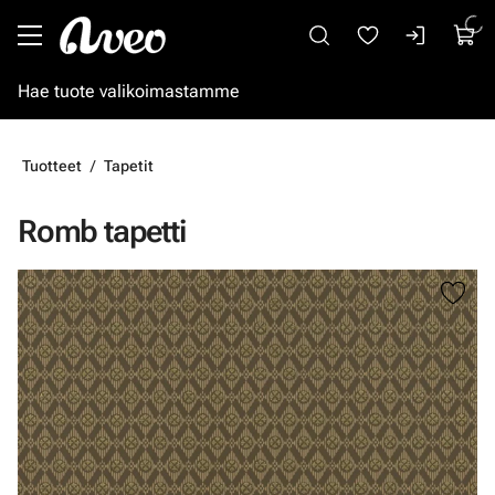
Siirry pääsisältöön
Tuotteet
Tapetit
Romb tapetti
Ohita kuvat