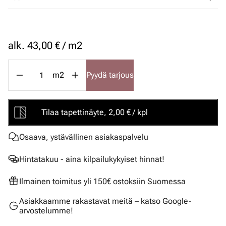
alk.
43,00 € / m2
m2
Pyydä tarjous
Tilaa tapettinäyte, 2,00 € / kpl
Osaava, ystävällinen asiakaspalvelu
Hintatakuu - aina kilpailukykyiset hinnat!
Ilmainen toimitus yli 150€ ostoksiin Suomessa
Asiakkaamme rakastavat meitä – katso Google-
arvostelumme!