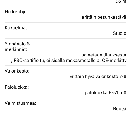
1,96 m
Hoito-ohje:
erittäin pesunkestävä
Kokoelma:
Studio
Ympäristö &
merkinnät:
painetaan tilauksesta
,
FSC-sertifioitu,
ei sisällä raskasmetalleja,
CE-merkitty
Valonkesto:
Erittäin hyvä valonkesto 7-8
Paloluokka:
paloluokka B-s1, d0
Valmistusmaa:
Ruotsi