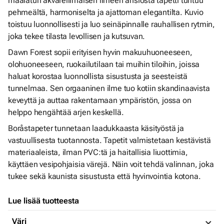
maalatun akvarellimaisen ilmeen ansiosta tapetti tuntuu
pehmeältä, harmoniselta ja ajattoman elegantilta. Kuvio
toistuu luonnollisesti ja luo seinäpinnalle rauhallisen rytmin,
joka tekee tilasta levollisen ja kutsuvan.
Dawn Forest sopii erityisen hyvin makuuhuoneeseen,
olohuoneeseen, ruokailutilaan tai muihin tiloihin, joissa
haluat korostaa luonnollista sisustusta ja seesteistä
tunnelmaa. Sen orgaaninen ilme tuo kotiin skandinaavista
keveyttä ja auttaa rakentamaan ympäristön, jossa on
helppo hengähtää arjen keskellä.
Boråstapeter tunnetaan laadukkaasta käsityöstä ja
vastuullisesta tuotannosta. Tapetit valmistetaan kestävistä
materiaaleista, ilman PVC:tä ja haitallisia liuottimia,
käyttäen vesipohjaisia värejä. Näin voit tehdä valinnan, joka
tukee sekä kaunista sisustusta että hyvinvointia kotona.
Lue lisää tuotteesta
Väri