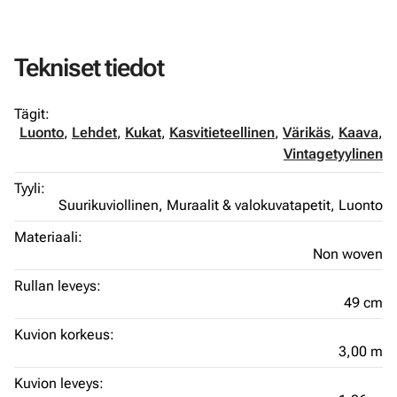
Tekniset tiedot
Tägit:
Luonto
,
Lehdet
,
Kukat
,
Kasvitieteellinen
,
Värikäs
,
Kaava
,
Vintagetyylinen
Tyyli:
Suurikuviollinen,
Muraalit & valokuvatapetit,
Luonto
Materiaali:
Non woven
Rullan leveys:
49 cm
Kuvion korkeus:
3,00 m
Kuvion leveys: