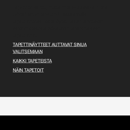
Tapetit on valittu, mutta mitä seuraavaksi pitäisi
tehdä? Miten tapetoin? Tässä sinulle
tapetointiopas, josta löydät kaiken tarvittavan
esivalmisteluista työkaluihin ja varsinaiseen
tapetointiin.
TAPETTINÄYTTEET AUTTAVAT SINUA
VALITSEMAAN
KAIKKI TAPETEISTA
NÄIN TAPETOIT