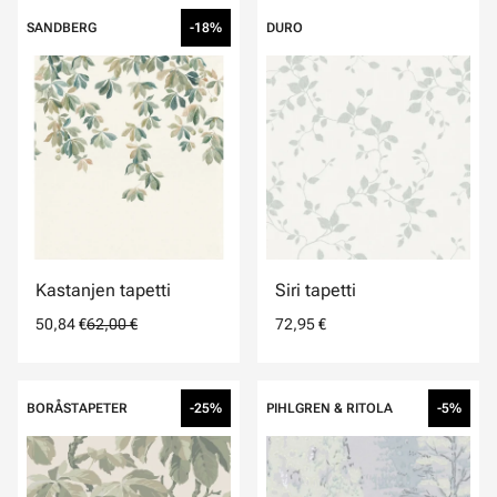
SANDBERG
-18%
DURO
Kastanjen tapetti
Siri tapetti
50,84 €
62,00 €
72,95 €
BORÅSTAPETER
-25%
PIHLGREN & RITOLA
-5%