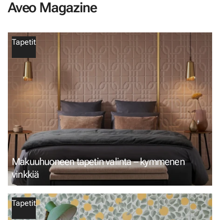
Aveo Magazine
Tapetit
Makuuhuoneen tapetin valinta – kymmenen
vinkkiä
Tapetit