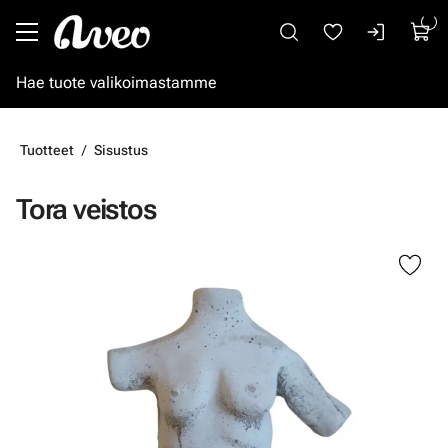
Siirry pääsisältöön
Tuotteet
Sisustus
Tora veistos
Ohita kuvat