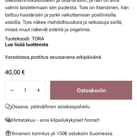
oikeudenmukaisuuteen ja tasa-arvoon, ja hän on aina
valmis taistelemaan sen puolesta. Tora on itsenäinen, hän
tarttuu haasteisiin ja pyrkii vaikuttamaan positiivisilla
asioilla. Tora näkee mahdollisuuksia ja ratkaisuja siellä,
missä muut näkevät esteitä ja ongelmia.
Tuotekoodi
:
TORA
Lue lisää tuotteesta
Varastossa,
postitus seuraavana arkipäivänä
40,00 €
Ostoskoriin
Osaava, ystävällinen asiakaspalvelu
Hintatakuu - aina kilpailukykyiset hinnat!
Ilmainen toimitus yli 150€ ostoksiin Suomessa