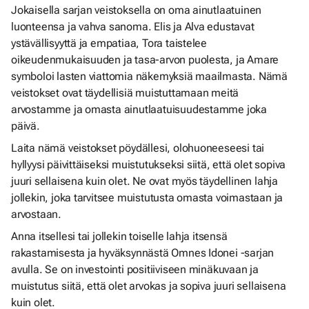
Jokaisella sarjan veistoksella on oma ainutlaatuinen
luonteensa ja vahva sanoma. Elis ja Alva edustavat
ystävällisyyttä ja empatiaa, Tora taistelee
oikeudenmukaisuuden ja tasa-arvon puolesta, ja Amare
symboloi lasten viattomia näkemyksiä maailmasta. Nämä
veistokset ovat täydellisiä muistuttamaan meitä
arvostamme ja omasta ainutlaatuisuudestamme joka
päivä.
Laita nämä veistokset pöydällesi, olohuoneeseesi tai
hyllyysi päivittäiseksi muistutukseksi siitä, että olet sopiva
juuri sellaisena kuin olet. Ne ovat myös täydellinen lahja
jollekin, joka tarvitsee muistutusta omasta voimastaan ja
arvostaan.
Anna itsellesi tai jollekin toiselle lahja itsensä
rakastamisesta ja hyväksynnästä Omnes Idonei -sarjan
avulla. Se on investointi positiiviseen minäkuvaan ja
muistutus siitä, että olet arvokas ja sopiva juuri sellaisena
kuin olet.