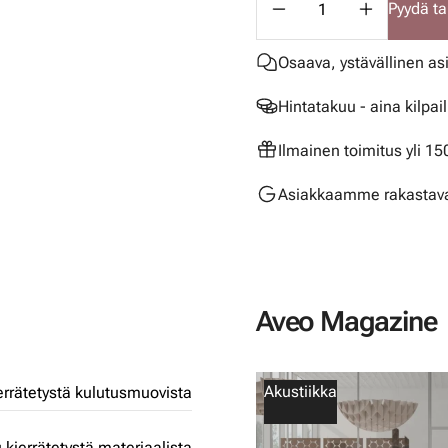
Pyydä ta
Osaava, ystävällinen as
Hintatakuu - aina kilpai
Ilmainen toimitus yli 1
Asiakkaamme rakastava
Aveo Magazine
Akustiikka
errätetystä kulutusmuovista
 kierrätetystä materiaalista