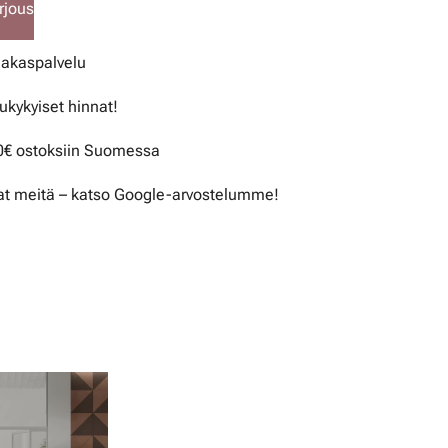
rjous
iakaspalvelu
lukykyiset hinnat!
50€ ostoksiin Suomessa
t meitä – katso Google-arvostelumme!