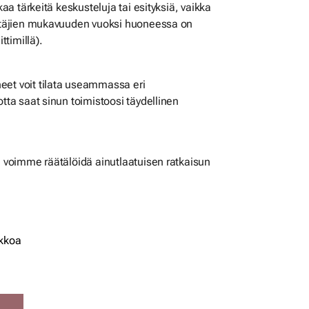
tkaa tärkeitä keskusteluja tai esityksiä, vaikka
äyttäjien mukavuuden vuoksi huoneessa on
ttimillä).
eet voit tilata useammassa eri
otta saat sinun toimistoosi täydellinen
in voimme räätälöidä ainutlaatuisen ratkaisun
ikkoa