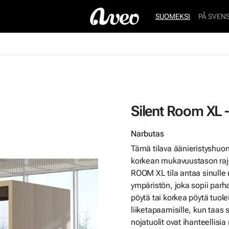
SUOMEKSI
PÅ SVEN
Silent Room XL -
Narbutas
Tämä tilava äänieristyshuon
korkean mukavuustason rajo
ROOM XL tila antaa sinulle
ympäristön, joka sopii parhai
pöytä tai korkea pöytä tuoleill
liiketapaamisille, kun taas 
nojatuolit ovat ihanteellisia