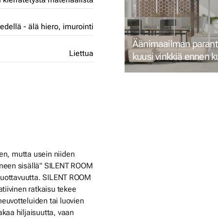
edellä - älä hiero,
imurointi
Äänimaailman parant
Liettua
kuusi vinkkiä ennen ku
akustiikkaa
een, mutta usein niiden
uoneen sisällä" SILENT ROOM
ää tuottavuutta. SILENT ROOM
tiivinen ratkaisu tekee
euvotteluiden tai luovien
kaa hiljaisuutta, vaan