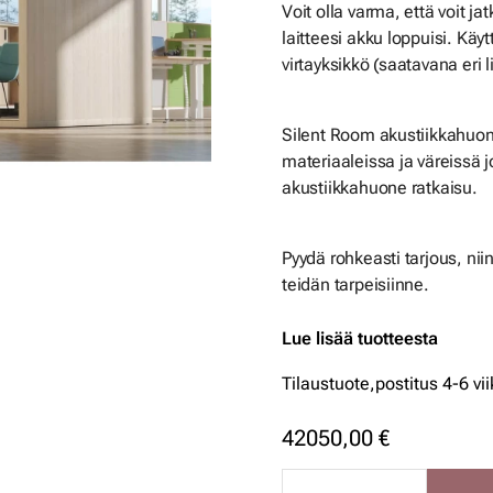
Voit olla varma, että voit ja
laitteesi akku loppuisi. K
virtayksikkö (saatavana eri lii
Silent Room akustiikkahuon
materiaaleissa ja väreissä j
akustiikkahuone ratkaisu.
Pyydä rohkeasti tarjous, ni
teidän tarpeisiinne.
Lue lisää tuotteesta
Tilaustuote,
postitus 4-6 vi
42050,00 €