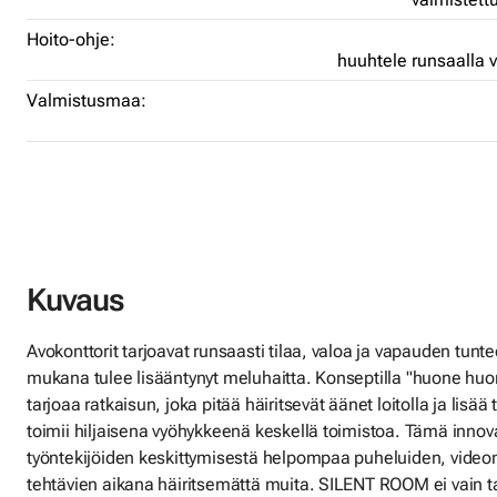
Hoito-ohje:
huuhtele runsaalla v
Valmistusmaa:
Kuvaus
Avokonttorit tarjoavat runsaasti tilaa, valoa ja vapauden tunt
mukana tulee lisääntynyt meluhaitta. Konseptilla "huone h
tarjoaa ratkaisun, joka pitää häiritsevät äänet loitolla ja lis
toimii hiljaisena vyöhykkeenä keskellä toimistoa. Tämä innova
työntekijöiden keskittymisestä helpompaa puheluiden, videon
tehtävien aikana häiritsemättä muita. SILENT ROOM ei vain ta