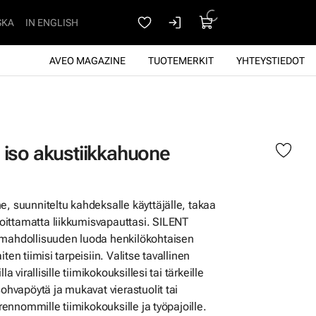
SKA
IN ENGLISH
AVEO MAGAZINE
TUOTEMERKIT
YHTEYSTIEDOT
 iso akustiikkahuone
e, suunniteltu kahdeksalle käyttäjälle, takaa
ittamatta liikkumisvapauttasi. SILENT
 mahdollisuuden luoda henkilökohtaisen
ten tiimisi tarpeisiin. Valitse tavallinen
a virallisille tiimikokouksillesi tai tärkeille
sohvapöytä ja mukavat vierastuolit tai
 rennommille tiimikokouksille ja työpajoille.