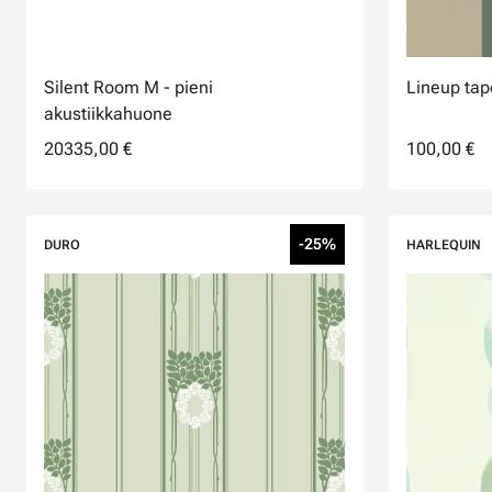
Silent Room M - pieni
Lineup tape
akustiikkahuone
20335,00 €
100,00 €
-25%
DURO
HARLEQUIN