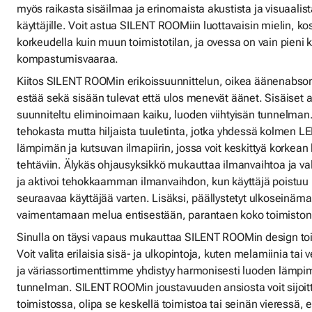
myös raikasta sisäilmaa ja erinomaista akustista ja visuaalis
käyttäjille. Voit astua SILENT ROOMiin luottavaisin mielin, ko
korkeudella kuin muun toimistotilan, ja ovessa on vain pieni k
kompastumisvaaraa.
Kiitos SILENT ROOMin erikoissuunnittelun, oikea äänenabsor
estää sekä sisään tulevat että ulos menevät äänet. Sisäiset a
suunniteltu eliminoimaan kaiku, luoden viihtyisän tunnelman
tehokasta mutta hiljaista tuuletinta, jotka yhdessä kolmen 
lämpimän ja kutsuvan ilmapiirin, jossa voit keskittyä korkean 
tehtäviin. Älykäs ohjausyksikkö mukauttaa ilmanvaihtoa ja va
ja aktivoi tehokkaamman ilmanvaihdon, kun käyttäjä poistuu
seuraavaa käyttäjää varten. Lisäksi, päällystetyt ulkoseinämal
vaimentamaan melua entisestään, parantaen koko toimiston 
Sinulla on täysi vapaus mukauttaa SILENT ROOMin design to
Voit valita erilaisia sisä- ja ulkopintoja, kuten melamiinia tai 
ja väriassortimenttimme yhdistyy harmonisesti luoden lämpi
tunnelman. SILENT ROOMin joustavuuden ansiosta voit sijoi
toimistossa, olipa se keskellä toimistoa tai seinän vieressä, 