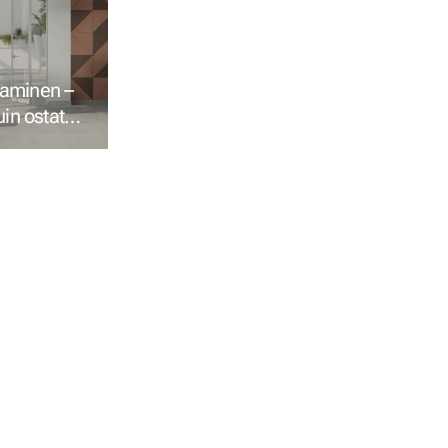
aminen –
in ostat