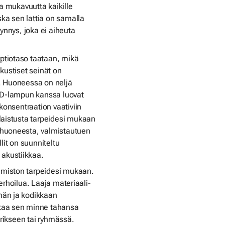
ta mukavuutta kaikille
ska sen lattia on samalla
ynnys, joka ei aiheuta
ptiotaso taataan, mikä
kustiset seinät on
. Huoneessa on neljä
LED-lampun kanssa luovat
konsentraation vaativiin
laistusta tarpeidesi mukaan
 huoneesta, valmistautuen
lit on suunniteltu
akustiikkaa.
imiston tarpeidesi mukaan.
verhoilua. Laaja materiaali-
män ja kodikkaan
ttaa sen minne tahansa
erikseen tai ryhmässä.