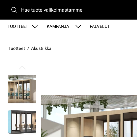
Siirry pääsisältöön
TUOTTEET
KAMPANJAT
PALVELUT
Tuotteet
Akustiikka
Ohita kuvat