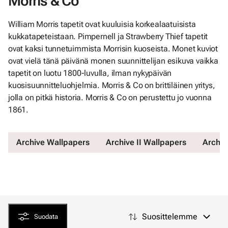
Morris & Co
William Morris tapetit ovat kuuluisia korkealaatuisista
kukkatapeteistaan. Pimpernell ja Strawberry Thief tapetit
ovat kaksi tunnetuimmista Morrisin kuoseista. Monet kuviot
ovat vielä tänä päivänä monen suunnittelijan esikuva vaikka
tapetit on luotu 1800-luvulla, ilman nykypäivän
kuosisuunnitteluohjelmia. Morris & Co on brittiläinen yritys,
jolla on pitkä historia. Morris & Co on perustettu jo vuonna
1861.
Archive Wallpapers
Archive II Wallpapers
Archiv
Suosittelemme
Suodata