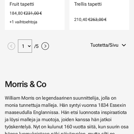
Fruit tapetti
Trellis tapetti
184,80 €
231,00 €
210,40 €
263,00 €
+1 vaihtoehtoja
Tuotetta/Sivu
/
5
Morris & Co
William Morris on legendaarinen suunnittelija, jolla on
monia tunnettuja malleja. Hän syntyi vuonna 1834 Essexin
maaseudulla Englannissa. Hän etsi luonnosta inspiraatiota
ja löysi malleja ja muotoja, joiden kanssa hän jatkoi
työskentelyä. Nyt on kulunut 160 vuotta siitä, kun suurin osa
hänen luomuksistaan ​​näki päivänvalon, mutta silti ne