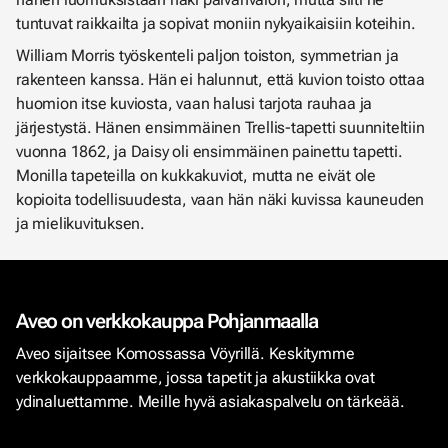
tuntuvat raikkailta ja sopivat moniin nykyaikaisiin koteihin.
William Morris työskenteli paljon toiston, symmetrian ja
rakenteen kanssa. Hän ei halunnut, että kuvion toisto ottaa
huomion itse kuviosta, vaan halusi tarjota rauhaa ja
järjestystä. Hänen ensimmäinen Trellis-tapetti suunniteltiin
vuonna 1862, ja Daisy oli ensimmäinen painettu tapetti.
Monilla tapeteilla on kukkakuviot, mutta ne eivät ole
kopioita todellisuudesta, vaan hän näki kuvissa kauneuden
ja mielikuvituksen.
Aveo on verkkokauppa Pohjanmaalla
Aveo sijaitsee Komossassa Vöyrillä. Keskitymme
verkkokauppaamme, jossa tapetit ja akustiikka ovat
ydinaluettamme. Meille hyvä asiakaspalvelu on tärkeää.