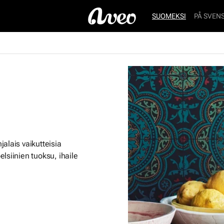
SUOMEKSI
PÅ SVEN
alais vaikutteisia
lsiinien tuoksu, ihaile