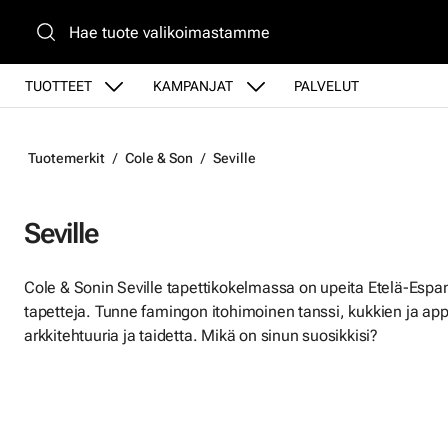
Siirry pääsisältöön
TUOTTEET
KAMPANJAT
PALVELUT
Tuotemerkit
Cole & Son
Seville
Seville
Cole & Sonin Seville tapettikokelmassa on upeita Etelä-Espanj
tapetteja. Tunne famingon itohimoinen tanssi, kukkien ja appe
arkkitehtuuria ja taidetta. Mikä on sinun suosikkisi?