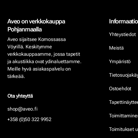
Aveo on verkkokauppa
Informaatio
Pohjanmaalla
Yhteystiedot
Aveo sijaitsee Komossassa
Vöyrillä. Keskitymme
Meistä
verkkokauppaamme, jossa tapetit
ja akustiikka ovat ydinaluettamme.
Ympäristö
Meille hyvä asiakaspalvelu on
Tietosuojakä
tärkeää.
Ostoehdot
Ota yhteyttä
Tapettinäytte
shop@aveo.fi
Toimittamine
+358 (0)50 322 9952
Toimitukset u