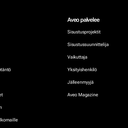
Aveo palvelee
Sisustusprojektit
Sisustussuunnittelija
Vaikuttaja
ytäntö
Yksityishenkilö
Jälleenmyyjä
et
Aveo Magazine
n
lkomaille