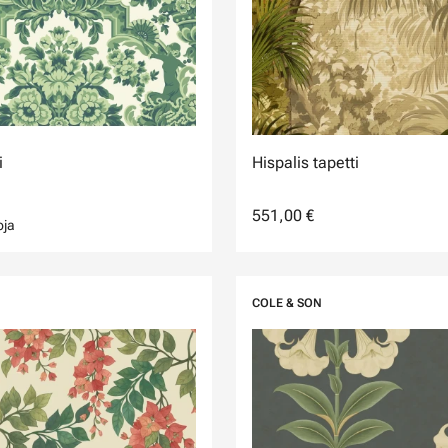
i
Hispalis tapetti
551,00 €
oja
COLE & SON