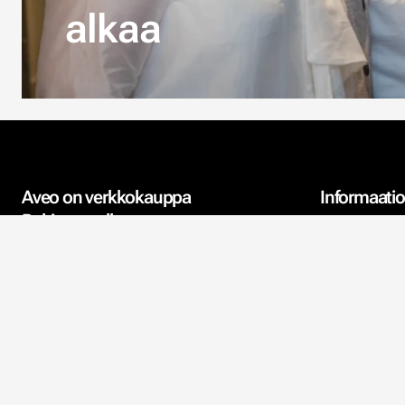
alkaa
Aveo on verkkokauppa
Informaatio
Pohjanmaalla
Yhteystiedot
Aveo sijaitsee Komossassa
Vöyrillä. Keskitymme
Meistä
verkkokauppaamme, jossa tapetit
ja akustiikka ovat ydinaluettamme.
Ympäristö
Meille hyvä asiakaspalvelu on
Tietosuojakä
tärkeää.
Ostoehdot