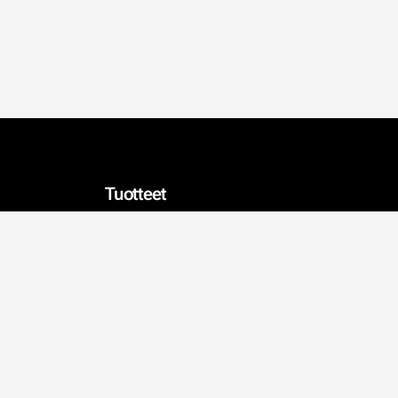
Tuotteet
Tapetit
Sisustus
Kalkkimaalit
Julisteet
Valaisimet