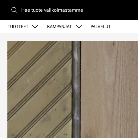
Siirry pääsisältöön
TUOTTEET
KAMPANJAT
PALVELUT