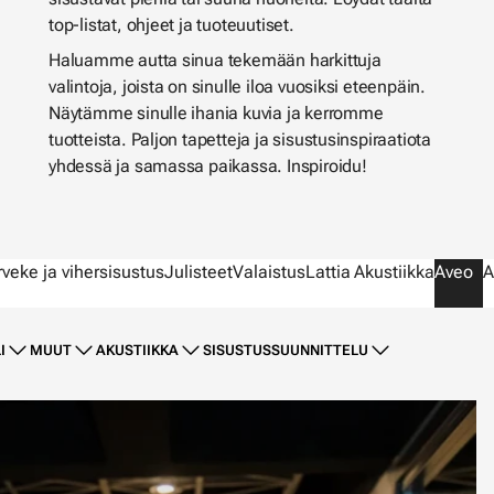
top-listat, ohjeet ja tuoteuutiset.
Haluamme autta sinua tekemään harkittuja
valintoja, joista on sinulle iloa vuosiksi eteenpäin.
Näytämme sinulle ihania kuvia ja kerromme
tuotteista. Paljon tapetteja ja sisustusinspiraatiota
yhdessä ja samassa paikassa. Inspiroidu!
rveke ja vihersisustus
Julisteet
Valaistus
Lattia
Akustiikka
Aveo
A
I
MUUT
AKUSTIIKKA
SISUSTUSSUUNNITTELU