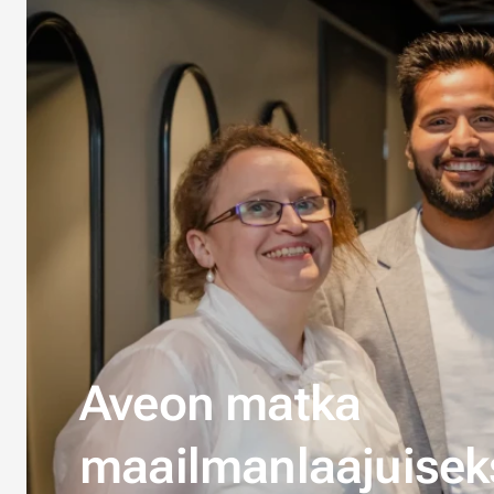
Aveon matka
maailmanlaajuiseks