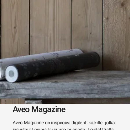
Aveo Magazine
Aveo Magazine on inspiroiva digilehti kaikille, jotka
sisustavat pieniä tai suuria huoneita. Löydät täältä