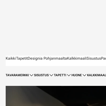
Kaikki
Tapetit
Designia Pohjanmaalta
Kalkkimaali
Sisustus
Pa
TAVARAMERKKI
SISUSTUS
TAPETTI
HUONE
KALKKIMAAL