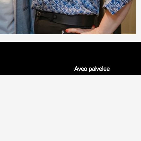
Aveo palvelee
Sisustusprojektit
Sisustussuunnittelija
Vaikuttaja
ytäntö
Yksityishenkilö
Jälleenmyyjä