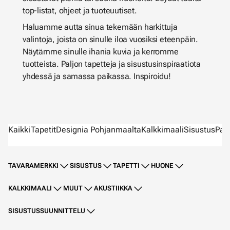
top-listat, ohjeet ja tuoteuutiset.
Haluamme autta sinua tekemään harkittuja
valintoja, joista on sinulle iloa vuosiksi eteenpäin.
Näytämme sinulle ihania kuvia ja kerromme
tuotteista. Paljon tapetteja ja sisustusinspiraatiota
yhdessä ja samassa paikassa. Inspiroidu!
Kaikki
Tapetit
Designia Pohjanmaalta
Kalkkimaali
Sisustus
Parv
TAVARAMERKKI
SISUSTUS
TAPETTI
HUONE
KALKKIMAALI
MUUT
AKUSTIIKKA
SISUSTUSSUUNNITTELU