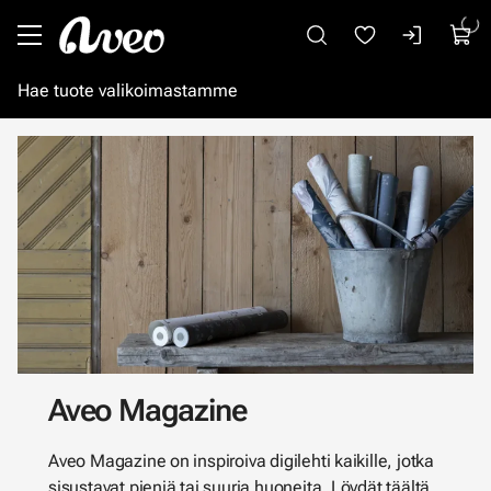
Siirry pääsisältöön
Aveo Magazine
Aveo Magazine on inspiroiva digilehti kaikille, jotka
sisustavat pieniä tai suuria huoneita. Löydät täältä