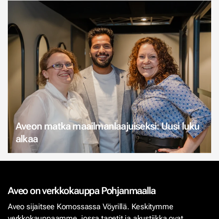
Aveon matka maailmanlaajuiseksi: Uusi luku
alkaa
Aveo on verkkokauppa Pohjanmaalla
Aveo sijaitsee Komossassa Vöyrillä. Keskitymme
verkkokauppaamme, jossa tapetit ja akustiikka ovat