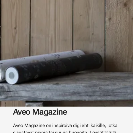
Aveo Magazine
Aveo Magazine on inspiroiva digilehti kaikille, jotka
sisustavat pieniä tai suuria huoneita. Löydät täältä