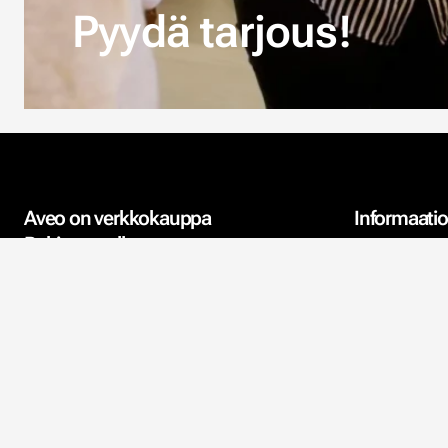
Pyydä tarjous!
Aveo on verkkokauppa
Informaatio
Pohjanmaalla
Yhteystiedot
Aveo sijaitsee Komossassa
Vöyrillä. Keskitymme
Meistä
verkkokauppaamme, jossa tapetit
ja akustiikka ovat ydinaluettamme.
Ympäristö
Meille hyvä asiakaspalvelu on
Tietosuojakä
tärkeää.
Ostoehdot