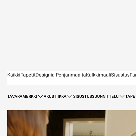
Kaikki
Tapetit
Designia Pohjanmaalta
Kalkkimaali
Sisustus
Pa
TAVARAMERKKI
AKUSTIIKKA
SISUSTUSSUUNNITTELU
TAPE