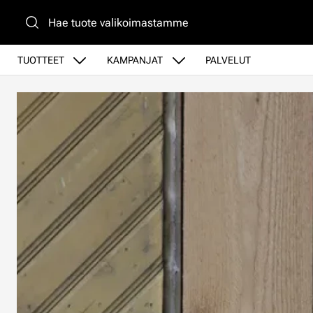
Siirry pääsisältöön
TUOTTEET
KAMPANJAT
PALVELUT