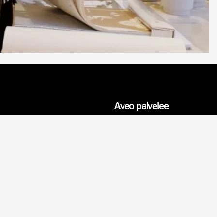
Aveo palvelee
Sisustusprojektit
Sisustussuunnittelija
Vaikuttaja
ytäntö
Yksityishenkilö
Jälleenmyyjä