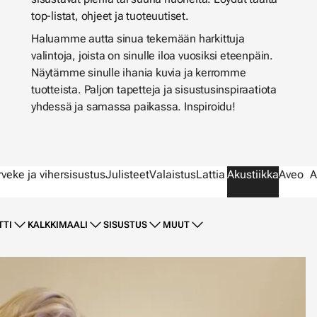
top-listat, ohjeet ja tuoteuutiset.
Haluamme autta sinua tekemään harkittuja
valintoja, joista on sinulle iloa vuosiksi eteenpäin.
Näytämme sinulle ihania kuvia ja kerromme
tuotteista. Paljon tapetteja ja sisustusinspiraatiota
yhdessä ja samassa paikassa. Inspiroidu!
rveke ja vihersisustus
Julisteet
Valaistus
Lattia
Akustiikka
Aveo
A
TTI
KALKKIMAALI
SISUSTUS
MUUT