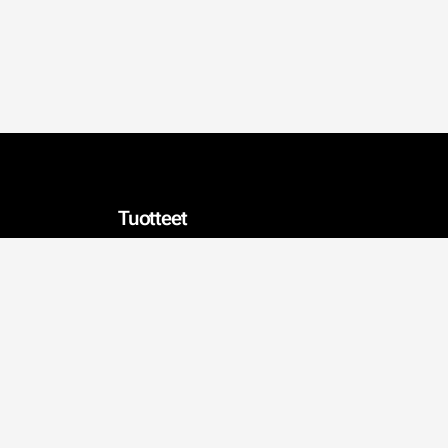
Tuotteet
Tapetit
Sisustus
Kalkkimaalit
Julisteet
Valaisimet