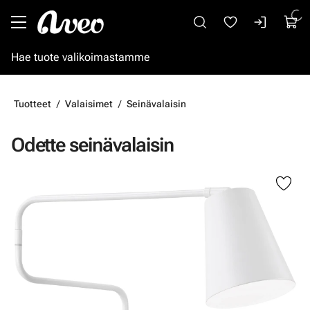
Siirry pääsisältöön
Tuotteet
Valaisimet
Seinävalaisin
Odette seinävalaisin
Ohita kuvat