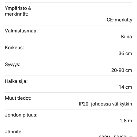
Ympäristö &
merkinnät:
CE-merkitty
Valmistusmaa:
Kiina
Korkeus:
36 cm
Syvyys:
20-90 cm
Halkaisija:
14 cm
Muut tiedot:
IP20,
johdossa välikytkin
Johdon pituus:
1,8 m
Jännite: