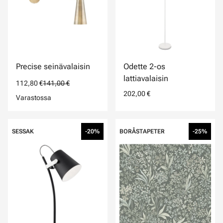
Precise seinävalaisin
Odette 2-os
lattiavalaisin
112,80 €
141,00 €
202,00 €
Varastossa
SESSAK
-20%
BORÅSTAPETER
-25%