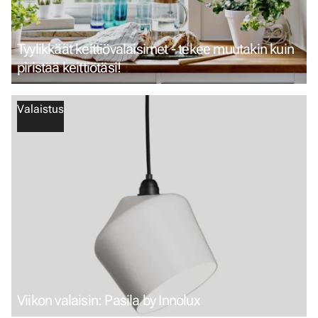
Tyylikkäät keittiövalaisimet - tekee muutakin kuin
piristää keittiötäsi!
Valaistus
Viikon valaisin: Pasila by Innolux