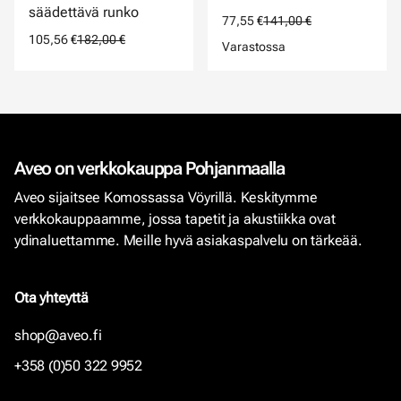
säädettävä runko
77,55 €
141,00 €
105,56 €
182,00 €
Varastossa
Aveo on verkkokauppa Pohjanmaalla
Aveo sijaitsee Komossassa Vöyrillä. Keskitymme
verkkokauppaamme, jossa tapetit ja akustiikka ovat
ydinaluettamme. Meille hyvä asiakaspalvelu on tärkeää.
Ota yhteyttä
shop@aveo.fi
+358 (0)50 322 9952