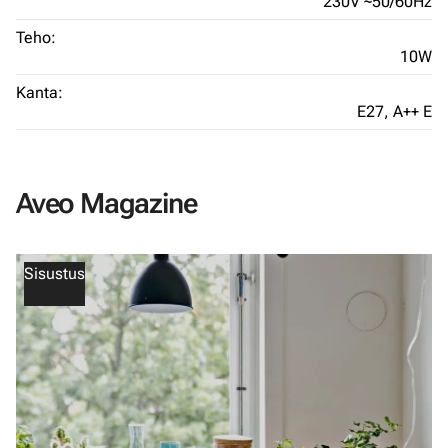
230V ~50/60Hz
Teho:
10W
Kanta:
E27,
A++ E
Aveo Magazine
Sisustus