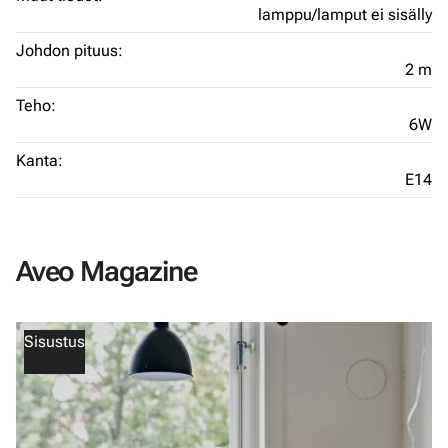
lamppu/lamput ei sisälly
Johdon pituus:
2 m
Teho:
6W
Kanta:
E14
Aveo Magazine
Sisustus