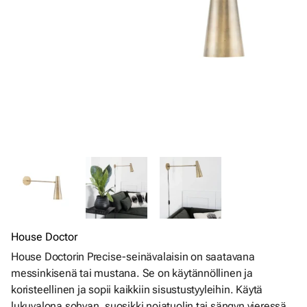
House Doctor
House Doctorin Precise-seinävalaisin on saatavana
messinkisenä tai mustana. Se on käytännöllinen ja
koristeellinen ja sopii kaikkiin sisustustyyleihin. Käytä
lukuvalona sohvan, suosikki nojatuolin tai sängyn vieressä.