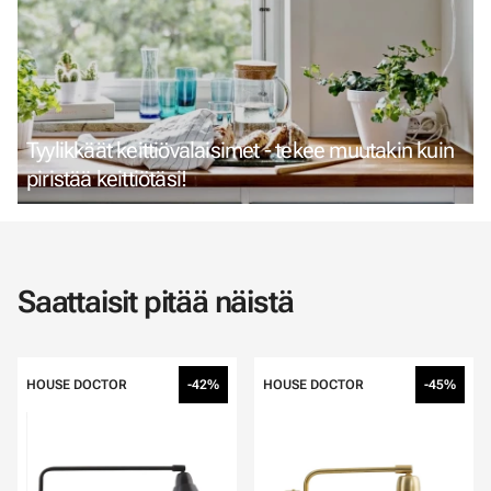
Tyylikkäät keittiövalaisimet - tekee muutakin kuin
piristää keittiötäsi!
Saattaisit pitää näistä
HOUSE DOCTOR
-42%
HOUSE DOCTOR
-45%