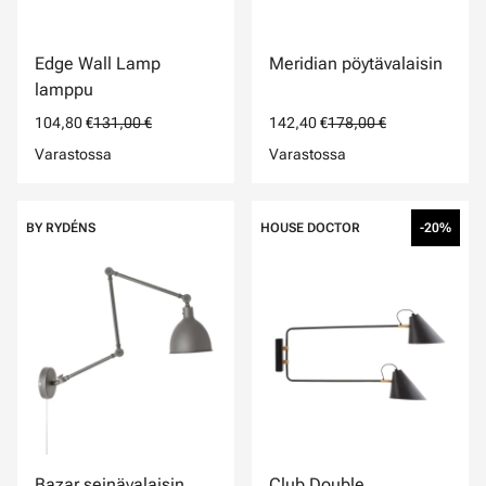
Edge Wall Lamp
Meridian pöytävalaisin
lamppu
104,80 €
131,00 €
142,40 €
178,00 €
Varastossa
Varastossa
BY RYDÉNS
HOUSE DOCTOR
-20%
Bazar seinävalaisin
Club Double