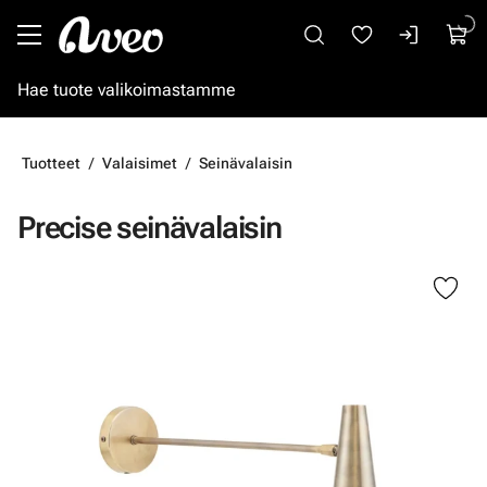
Siirry pääsisältöön
Tuotteet
Valaisimet
Seinävalaisin
Precise seinävalaisin
Ohita kuvat