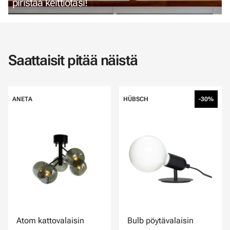
piristää keittiötäsi!
Saattaisit pitää näistä
ANETA
HÜBSCH
-30%
Atom kattovalaisin
Bulb pöytävalaisin