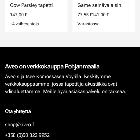
Cow Parsley tapetti
Game seinävalaisin
147,00 €
77,55 €
141,00 €
+4 vaihtoehtoja
Varastossa
Aveo on verkkokauppa Pohjanmaalla
Aveo sijaitsee Komossassa Vöyrillä. Keskitymme
verkkokauppaamme, jossa tapetit ja akustiikka ovat
ydinaluettamme. Meille hyvä asiakaspalvelu on tärkeää.
Ota yhteyttä
shop@aveo.fi
+358 (0)50 322 9952