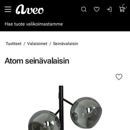
Siirry pääsisältöön
Tuotteet
Valaisimet
Seinävalaisin
Atom seinävalaisin
Ohita kuvat