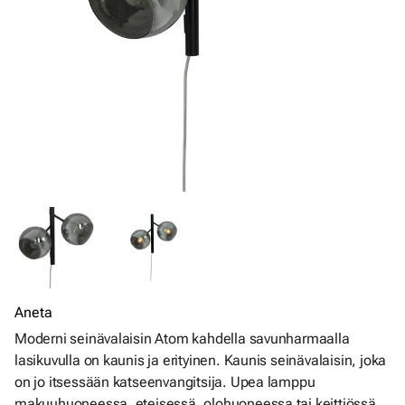
Aneta
Moderni seinävalaisin Atom kahdella savunharmaalla
lasikuvulla on kaunis ja erityinen. Kaunis seinävalaisin, joka
on jo itsessään katseenvangitsija. Upea lamppu
makuuhuoneessa, eteisessä, olohuoneessa tai keittiössä.