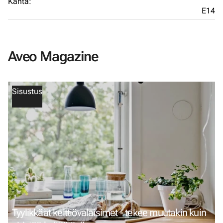
Kanta:
E14
Aveo Magazine
Sisustus
Tyylikkäät keittiövalaisimet - tekee muutakin kuin